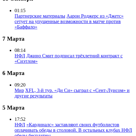
01:15
Партнерские материалы
Аарон Роджерс из «Джетс»
сетует на упущенные возможности в матче против
«Баффало»
7 Марта
08:14
НФЛ
Джино Смит подписал трёхлетний контракт с
«Сиэтлом»
6 Марта
09:20
Мир
XFL, 3-й тур. «Ди Си» сыграл с «Сент-Луисом» и
другие результаты
5 Марта
17:52
НФЛ
«Кардиналс» заставляют своих футболистов
оплачивать обеды в столовой. В остальных клубах НФЛ
обеды бесплатны