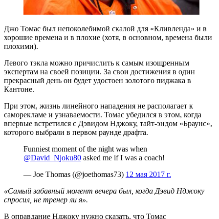
Джо Томас был непоколебимой скалой для «Кливленда» и в
хорошие времена и в плохие (хотя, в основном, времена были
плохими).
Левого тэкла можно причислить к самым изощренным
экспертам на своей позиции. За свои достижения в один
прекрасный день он будет удостоен золотого пиджака в
Кантоне.
При этом, жизнь линейного нападения не располагает к
саморекламе и узнаваемости. Томас убедился в этом, когда
впервые встретился с Дэвидом Нджоку, тайт-эндом «Браунс»,
которого выбрали в первом раунде драфта.
Funniest moment of the night was when
@David_Njoku80
asked me if I was a coach!
— Joe Thomas (@joethomas73)
12 мая 2017 г.
«Самый забавный момент вечера был, когда Дэвид Нджоку
спросил, не тренер ли я».
В оправдание Нджоку нужно сказать, что Томас