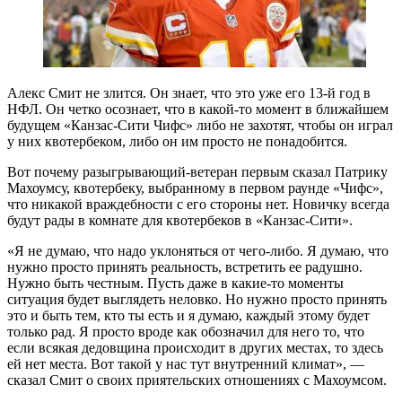
Алекс Смит не злится. Он знает, что это уже его 13-й год в
НФЛ. Он четко осознает, что в какой-то момент в ближайшем
будущем «Канзас-Сити Чифс» либо не захотят, чтобы он играл
у них квотербеком, либо он им просто не понадобится.
Вот почему разыгрывающий-ветеран первым сказал Патрику
Махоумсу, квотербеку, выбранному в первом раунде «Чифс»,
что никакой враждебности с его стороны нет. Новичку всегда
будут рады в комнате для квотербеков в «Канзас-Сити».
«Я не думаю, что надо уклоняться от чего-либо. Я думаю, что
нужно просто принять реальность, встретить ее радушно.
Нужно быть честным. Пусть даже в какие-то моменты
ситуация будет выглядеть неловко. Но нужно просто принять
это и быть тем, кто ты есть и я думаю, каждый этому будет
только рад. Я просто вроде как обозначил для него то, что
если всякая дедовщина происходит в других местах, то здесь
ей нет места. Вот такой у нас тут внутренний климат», —
сказал Смит о своих приятельских отношениях с Махоумсом.