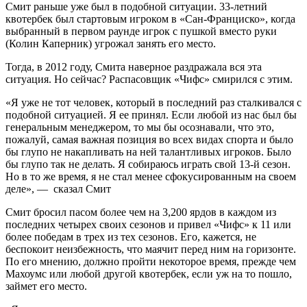
Смит раньше уже был в подобной ситуации. 33-летний
квотербек был стартовым игроком в «Сан-Франциско», когда
выбранный в первом раунде игрок с пушкой вместо руки
(Колин Каперник) угрожал занять его место.
Тогда, в 2012 году, Смита наверное раздражала вся эта
ситуация. Но сейчас? Распасовщик «Чифс» смирился с этим.
«Я уже не тот человек, который в последний раз сталкивался с
подобной ситуацией. Я ее принял. Если любой из нас был бы
генеральным менеджером, то мы бы осознавали, что это,
пожалуй, самая важная позиция во всех видах спорта и было
бы глупо не накапливать на ней талантливых игроков. Было
бы глупо так не делать. Я собираюсь играть свой 13-й сезон.
Но в то же время, я не стал менее сфокусированным на своем
деле», — сказал Смит
Смит бросил пасом более чем на 3,200 ярдов в каждом из
последних четырех своих сезонов и привел «Чифс» к 11 или
более победам в трех из тех сезонов. Его, кажется, не
беспокоит неизбежность, что маячит перед ним на горизонте.
По его мнению, должно пройти некоторое время, прежде чем
Махоумс или любой другой квотербек, если уж на то пошло,
займет его место.