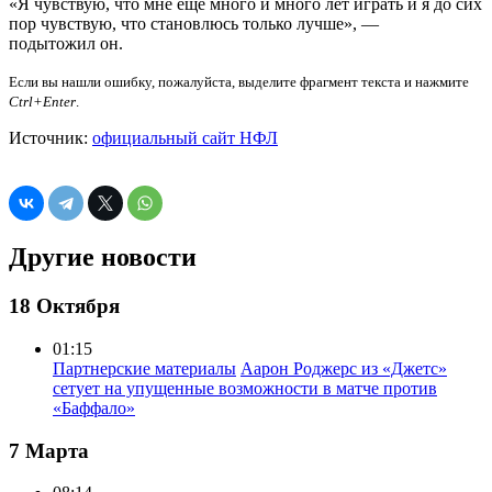
«Я чувствую, что мне еще много и много лет играть и я до сих
пор чувствую, что становлюсь только лучше», —
подытожил он.
Если вы нашли ошибку, пожалуйста, выделите фрагмент текста и нажмите
Ctrl+Enter
.
Источник:
официальный сайт НФЛ
Другие новости
18 Октября
01:15
Партнерские материалы
Аарон Роджерс из «Джетс»
сетует на упущенные возможности в матче против
«Баффало»
7 Марта