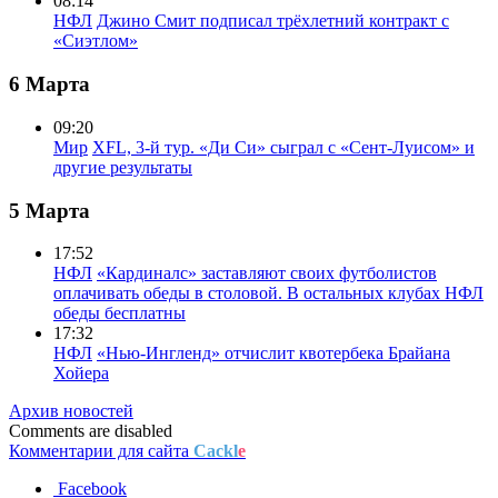
08:14
НФЛ
Джино Смит подписал трёхлетний контракт с
«Сиэтлом»
6 Марта
09:20
Мир
XFL, 3-й тур. «Ди Си» сыграл с «Сент-Луисом» и
другие результаты
5 Марта
17:52
НФЛ
«Кардиналс» заставляют своих футболистов
оплачивать обеды в столовой. В остальных клубах НФЛ
обеды бесплатны
17:32
НФЛ
«Нью-Ингленд» отчислит квотербека Брайана
Хойера
Архив новостей
Comments are disabled
Комментарии для сайта
Cackl
e
Facebook