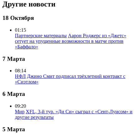
Другие новости
18 Октября
01:15
Партнерские материалы
Аарон Роджерс из «Джетс»
сетует на упущенные возможности в матче против
«Баффало»
7 Марта
08:14
НФЛ
Джино Смит подписал трёхлетний контракт с
«Сиэтлом»
6 Марта
09:20
Мир
XFL, 3-й тур. «Ди Си» сыграл с «Сент-Луисом» и
другие результаты
5 Марта