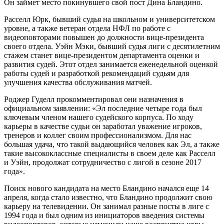
Он займет место покинувшего свой пост Дина Бландино.
Расселл Юрк, бывший судья на школьном и университетском
уровне, а также ветеран отдела НФЛ по работе с
видеоповторами повышен до должности вице-президента
своего отдела. Уэйн Мэки, бывший судья лиги с десятилетним
стажем станет вице-президентом департамента оценки и
развития судей. Этот отдел занимается еженедельной оценкой
работы судей и разработкой рекомендаций судьям для
улучшения качества обслуживания матчей.
Роджер Гуделл прокомментировал они назначения в
официальном заявлении: «Эл последние четыре года был
ключевым членом нашего судейского корпуса. По ходу
карьеры в качестве судьи он заработал уважение игроков,
тренеров и коллег своим профессионализмом. Для нас
большая удача, что такой выдающийся человек как Эл, а также
такие высококлассные специалисты в своем деле как Расселл
и Уэйн, продолжат сотрудничество с лигой в сезоне 2017
года».
Поиск нового кандидата на место Бландино начался еще 14
апреля, когда стало известно, что Бландино продолжит свою
карьеру на телевидении. Он занимал разные посты в лиге с
1994 года и был одним из инициаторов введения системы