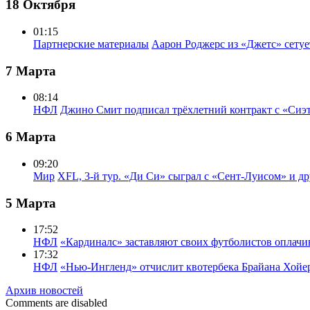
18 Октября
01:15
Партнерские материалы
Аарон Роджерс из «Джетс» сету
7 Марта
08:14
НФЛ
Джино Смит подписал трёхлетний контракт с «Сиэ
6 Марта
09:20
Мир
XFL, 3-й тур. «Ди Си» сыграл с «Сент-Луисом» и др
5 Марта
17:52
НФЛ
«Кардиналс» заставляют своих футболистов оплачи
17:32
НФЛ
«Нью-Ингленд» отчислит квотербека Брайана Хойе
Архив новостей
Comments are disabled