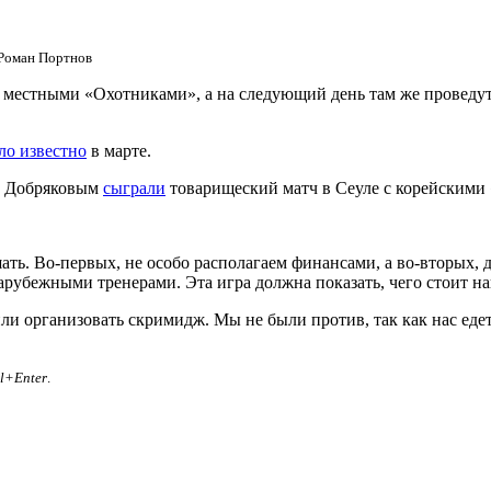
Роман Портнов
местными «Охотниками», а на следующий день там же проведут
ло известно
в марте.
м Добряковым
сыграли
товарищеский матч в Сеуле с корейскими 
ать. Во-первых, не особо располагаем финансами, а во-вторых, д
рубежными тренерами. Эта игра должна показать, чего стоит на
и организовать скримидж. Мы не были против, так как нас едет 
rl+Enter
.