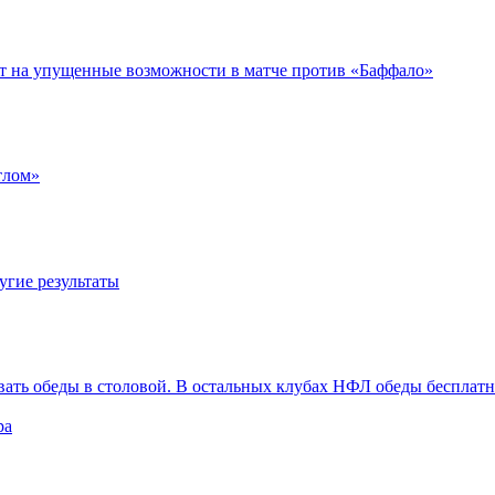
ет на упущенные возможности в матче против «Баффало»
тлом»
угие результаты
вать обеды в столовой. В остальных клубах НФЛ обеды бесплат
ра