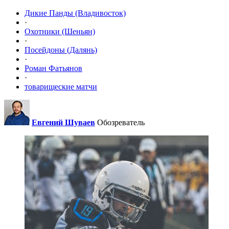
Дикие Панды (Владивосток)
·
Охотники (Шеньян)
·
Посейдоны (Далянь)
·
Роман Фатьянов
·
товарищеские матчи
Евгений Шуваев
Обозреватель