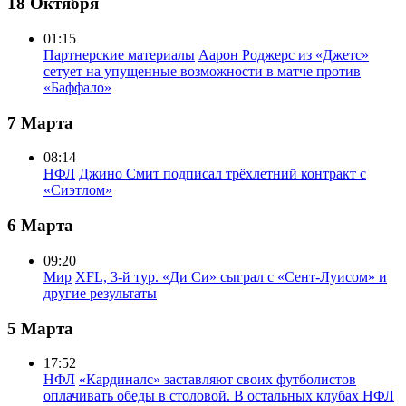
18 Октября
01:15
Партнерские материалы
Аарон Роджерс из «Джетс»
сетует на упущенные возможности в матче против
«Баффало»
7 Марта
08:14
НФЛ
Джино Смит подписал трёхлетний контракт с
«Сиэтлом»
6 Марта
09:20
Мир
XFL, 3-й тур. «Ди Си» сыграл с «Сент-Луисом» и
другие результаты
5 Марта
17:52
НФЛ
«Кардиналс» заставляют своих футболистов
оплачивать обеды в столовой. В остальных клубах НФЛ