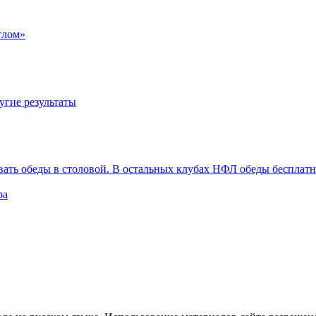
тлом»
угие результаты
вать обеды в столовой. В остальных клубах НФЛ обеды бесплат
ра