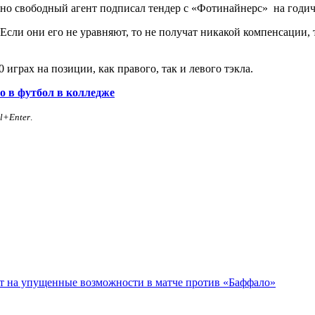
но свободный агент подписал тендер с «Фотинайнерс» на годич
. Если они его не уравняют, то не получат никакой компенсации
 играх на позиции, как правого, так и левого тэкла.
о в футбол в колледже
rl+Enter
.
ет на упущенные возможности в матче против «Баффало»