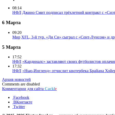
08:14
НФЛ
Джино Смит подписал трёхлетний контракт с «Сиэ
6 Марта
09:20
Мир
XFL, 3-й тур. «Ди Си» сыграл с «Сент-Луисом» и др
5 Марта
17:52
НФЛ
«Кардиналс» заставляют своих футболистов оплачи
17:32
НФЛ
«Нью-Ингленд» отчислит квотербека Брайана Хойе
Архив новостей
Comments are disabled
Комментарии для сайта
Cackl
e
Facebook
ВКонтакте
Twitter