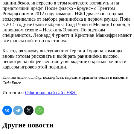
раннинбеков, интересно в этом контексте взглянуть и на
предстоящий драфт. После фиаско «Браунс» с Трентом
Ричардсоном в 2012 году команды НФЛ два сезона подряд
воздерживались от выбора раннинбека в первом раунде. Пока
в 2015 году не были выбраны Тодд Герли и Мелвин Гордон, а
впрошлом сезоне – Иезекиль Эллиот. По оценкам
специалистов, Леонард Фурнетт и Кристиан Маккефри имеют
все шансы пойти по их стопам.
Благодаря яркому выступлению Герли и Гордона команды
вновь готовы рисковать и выбирать раннинбека высоко,
несмотря на общеизвестное утверждение о краткосрочности
карьеры игроков этой позиции.
Если вы нашли ошибку, пожалуйста, выделите фрагмент текста и нажмите
Ctrl+Enter
.
Источник:
Официальный сайт НФЛ
Другие новости