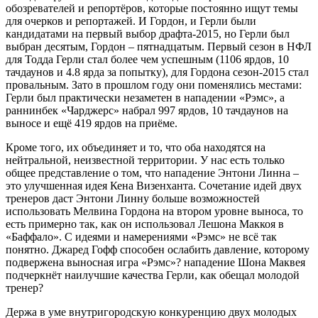
обозревателей и репортёров, которые постоянно ищут темы
для очерков и репортажей. И Гордон, и Герли были
кандидатами на первый выбор драфта-2015, но Герли был
выбран десятым, Гордон – пятнадцатым. Первый сезон в НФЛ
для Тодда Герли стал более чем успешным (1106 ярдов, 10
тачдаунов и 4.8 ярда за попытку), для Гордона сезон-2015 стал
провальным. Зато в прошлом году они поменялись местами:
Герли был практически незаметен в нападении «Рэмс», а
раннинбек «Чарджерс» набрал 997 ярдов, 10 тачдаунов на
выносе и ещё 419 ярдов на приёме.
Кроме того, их объединяет и то, что оба находятся на
нейтральной, неизвестной территории. У нас есть только
общее представление о том, что нападение Энтони Линна –
это улучшенная идея Кена Визенханта. Сочетание идей двух
тренеров даст Энтони Линну больше возможностей
использовать Мелвина Гордона на втором уровне выноса, то
есть примерно так, как он использовал Лешона Маккоя в
«Баффало». С идеями и намерениями «Рэмс» не всё так
понятно. Джаред Гофф способен ослабить давление, которому
подвержена выносная игра «Рэмс»? нападение Шона Маквея
подчеркнёт наилучшие качества Герли, как обещал молодой
тренер?
Держа в уме внутригородскую конкуренцию двух молодых