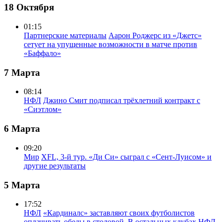
18 Октября
01:15
Партнерские материалы
Аарон Роджерс из «Джетс»
сетует на упущенные возможности в матче против
«Баффало»
7 Марта
08:14
НФЛ
Джино Смит подписал трёхлетний контракт с
«Сиэтлом»
6 Марта
09:20
Мир
XFL, 3-й тур. «Ди Си» сыграл с «Сент-Луисом» и
другие результаты
5 Марта
17:52
НФЛ
«Кардиналс» заставляют своих футболистов
оплачивать обеды в столовой. В остальных клубах НФЛ