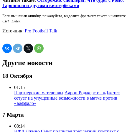
Читайте также:
Осторожно, спойлеры! Что будет с Ромо,
Гаропполо и другими квотербеками
Если вы нашли ошибку, пожалуйста, выделите фрагмент текста и нажмите
Ctrl+Enter
.
Источник:
Pro Football Talk
Другие новости
18 Октября
01:15
Партнерские материалы
Аарон Роджерс из «Джетс»
сетует на упущенные возможности в матче против
«Баффало»
7 Марта
08:14
НФЛ
Джино Смит подписал трёхлетний контракт с