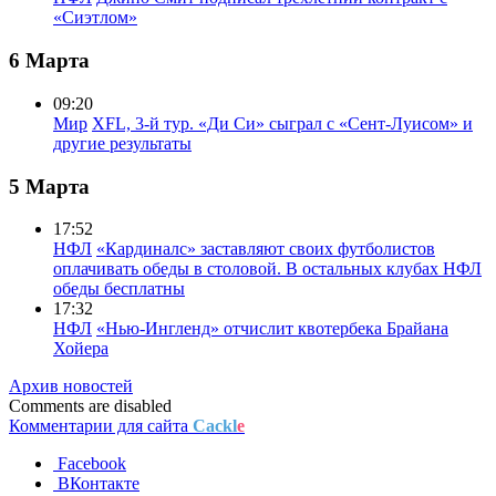
«Сиэтлом»
6 Марта
09:20
Мир
XFL, 3-й тур. «Ди Си» сыграл с «Сент-Луисом» и
другие результаты
5 Марта
17:52
НФЛ
«Кардиналс» заставляют своих футболистов
оплачивать обеды в столовой. В остальных клубах НФЛ
обеды бесплатны
17:32
НФЛ
«Нью-Ингленд» отчислит квотербека Брайана
Хойера
Архив новостей
Comments are disabled
Комментарии для сайта
Cackl
e
Facebook
ВКонтакте