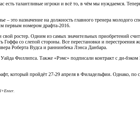
с есть талантливые игроки и всё то, в чём мы нуждаемся. Тепер
ье – это назначение на должность главного тренера молодого с
им первым номером драфта-2016.
ли свой ростер. Одним из самых значительных приобретений счи
Гоффа со слепой стороны. Все перестановки и перестроения ж
вера Роберта Вудса и раннинбека Лэнса Данбара.
Уайда Филлипса. Также «Рэмс» подписали контракт с ди-бэком
драфт, который пройдёт 27-29 апреля в Филадельфии. Однако, по
rl+Enter
.