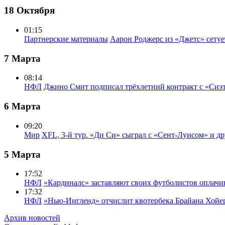
18 Октября
01:15
Партнерские материалы
Аарон Роджерс из «Джетс» сету
7 Марта
08:14
НФЛ
Джино Смит подписал трёхлетний контракт с «Сиэ
6 Марта
09:20
Мир
XFL, 3-й тур. «Ди Си» сыграл с «Сент-Луисом» и др
5 Марта
17:52
НФЛ
«Кардиналс» заставляют своих футболистов оплачи
17:32
НФЛ
«Нью-Ингленд» отчислит квотербека Брайана Хойе
Архив новостей