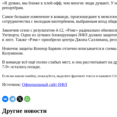
«Я думаю, мы ближе к плей-офф, чем многие люди думают. У на
репортёрам.
Самое большое изменение в команде, произошедшее в межсезон
сотрудничества с молодым квотербеком, выбранным впод общ
Закончив сезон с результатом 4-12, «Рэмс» радикально обнови
Уитворта. Один из лучших блокирующих НФЛ должен защитить 
в лиге. Также «Рэмс» приобрели центра Джона Салливана, реси
Новичок защиты Коннор Барвин отлично вписывается в схемы 
Колуменом.
В команде всё ещё полно слабых мест, и она рассчитывает на 
7-9» остались позади.
Если вы нашли ошибку, пожалуйста, выделите фрагмент текста и нажмите
Ct
Источник:
Официальный сайт НФЛ
Другие новости