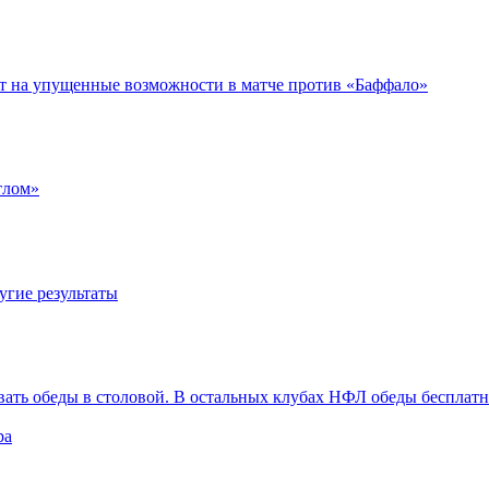
ет на упущенные возможности в матче против «Баффало»
тлом»
угие результаты
вать обеды в столовой. В остальных клубах НФЛ обеды бесплат
ра