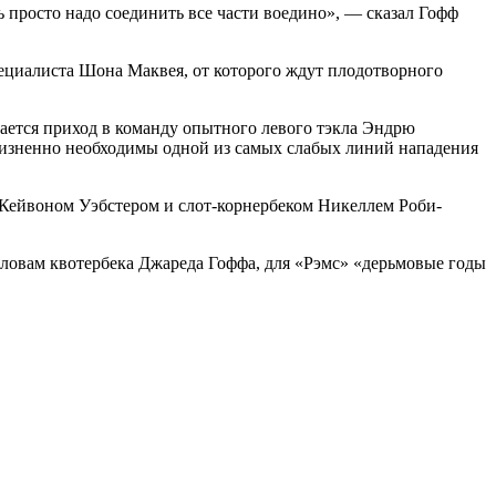
ь просто надо соединить все части воедино», — сказал Гофф
пециалиста Шона Маквея, от которого ждут плодотворного
тается приход в команду опытного левого тэкла Эндрю
изненно необходимы одной из самых слабых линий нападения
 Кейвоном Уэбстером и слот-корнербеком Никеллем Роби-
 словам квотербека Джареда Гоффа, для «Рэмс» «дерьмовые годы