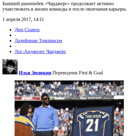
Бывший раннинбек «Чарджерс» продолжает активно
учавствовать в жизни команды и после окончания карьеры.
1 апреля 2017, 14:11
Дин Спанос
·
Ладейниан Томлинсон
·
Лос-Анджелес Чарджерс
Илья Зюзюкин
Переводчик First & Goal