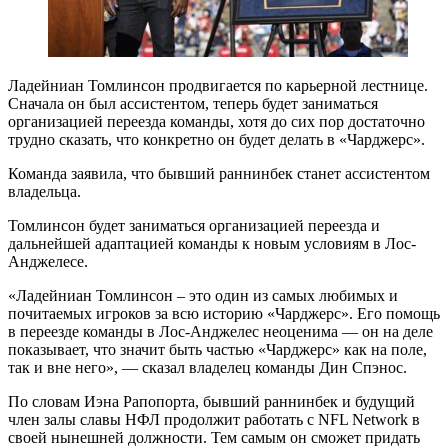
Ладейниан Томлинсон продвигается по карьерной лестнице.
Сначала он был ассистентом, теперь будет заниматься
организацией переезда команды, хотя до сих пор достаточно
трудно сказать, что конкретно он будет делать в «Чарджерс».
Команда заявила, что бывший раннинбек станет ассистентом
владельца.
Томлинсон будет заниматься организацией переезда и
дальнейшей адаптацией команды к новым условиям в Лос-
Анджелесе.
«Ладейниан Томлинсон – это один из самых любимых и
почитаемых игроков за всю историю «Чарджерс». Его помощь
в переезде команды в Лос-Анджелес неоценима — он на деле
показывает, что значит быть частью «Чарджерс» как на поле,
так и вне него», — сказал владелец команды Дин Спэнос.
По словам Иэна Рапопорта, бывший раннинбек и будущий
член залы славы НФЛ продолжит работать с NFL Network в
своей нынешней должности. Тем самым он сможет придать