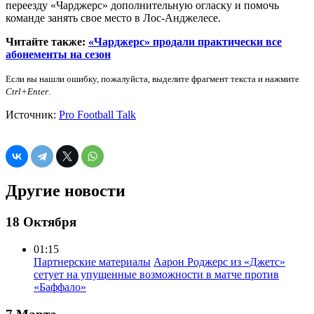
переезду «Чарджерс» дополнительную огласку и помочь
команде занять свое место в Лос-Анджелесе.
Читайте также:
«Чарджерс» продали практически все
абонементы на сезон
Если вы нашли ошибку, пожалуйста, выделите фрагмент текста и нажмите
Ctrl+Enter
.
Источник:
Pro Football Talk
Другие новости
18 Октября
01:15
Партнерские материалы
Аарон Роджерс из «Джетс»
сетует на упущенные возможности в матче против
«Баффало»