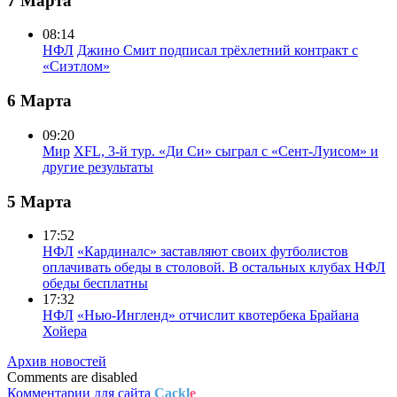
7 Марта
08:14
НФЛ
Джино Смит подписал трёхлетний контракт с
«Сиэтлом»
6 Марта
09:20
Мир
XFL, 3-й тур. «Ди Си» сыграл с «Сент-Луисом» и
другие результаты
5 Марта
17:52
НФЛ
«Кардиналс» заставляют своих футболистов
оплачивать обеды в столовой. В остальных клубах НФЛ
обеды бесплатны
17:32
НФЛ
«Нью-Ингленд» отчислит квотербека Брайана
Хойера
Архив новостей
Comments are disabled
Комментарии для сайта
Cackl
e