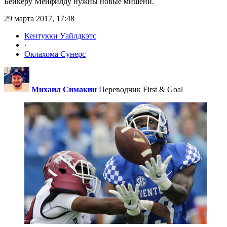
Бейкеру Мейфилду нужны новые мишени.
29 марта 2017, 17:48
Кентукки Уайлдкэтс
·
Оклахома Сунерс
Михаил Симакин
Переводчик First & Goal