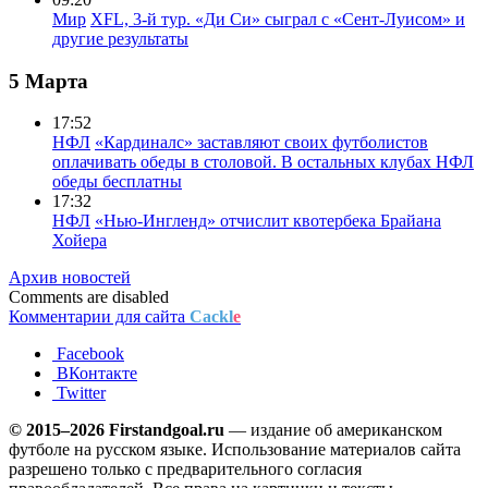
Мир
XFL, 3-й тур. «Ди Си» сыграл с «Сент-Луисом» и
другие результаты
5 Марта
17:52
НФЛ
«Кардиналс» заставляют своих футболистов
оплачивать обеды в столовой. В остальных клубах НФЛ
обеды бесплатны
17:32
НФЛ
«Нью-Ингленд» отчислит квотербека Брайана
Хойера
Архив новостей
Comments are disabled
Комментарии для сайта
Cackl
e
Facebook
ВКонтакте
Twitter
© 2015–2026 Firstandgoal.ru
— издание об американском
футболе на русском языке. Использование материалов cайта
разрешено только с предварительного согласия