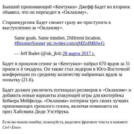
Бывший принимающий «Кентукки» Джефф Бадет во вторник
объявил, что он переходит в «Оклахому».
Старшекурсник Бадет сможет сразу же приступить к
выступлению за «Оклахому».
Same goals. Same mindset. Different location.
#BoomerSooner
pic.twitter.com/qMZoIM8JwG
— Jeff Badet (@uk_jb4)
28 марта 2017 г.
Бадет в прошлом сезоне за «Кентукки» набрал 670 ярдов за 31
прием и 4 тачдауна. Он также стал лидером в Юго-Восточной
конференции по среднему количеству набранных ярдов за
попытку (21.6).
Бадет должен увеличить потенциал ресиверов в «Оклахоме» и
добавить новые варианты атакующей игры для квотербека
Бейкера Мейфилда. «Оклахома» потеряла трех своих лучших
принимающих прошлого сезона, включая номинанта на
приз Хайсмана Диди Уэстбрука.
Если вы нашли ошибку, пожалуйста, выделите фрагмент текста и нажмите
Ctrl+Enter
.