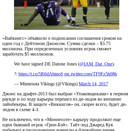
«Вайкингс» объявили о подписании соглашения сроком на
один год с Дейтоном Джонсом. Сумма сделки – $3.75
миллиона. При определенных условиях игрок сможет
заработать $5 миллионов.
We have signed DE Datone Jones (
@IAM_Dat_One
).
?:
https://t.co/5R6dAhtnoS
pic.twitter.com/TF9Fz5h08h
— Minnesota Vikings (@Vikings)
March 14, 2017
Джонс на драфте-2013 был выбран «Упаковщиками» в первом
раунде и по ходу карьеры перешел из ди-эндов во внешние
лайнбекеры. В защите «Викингов» он, скорее всего, будет ди-
эндом в схеме 4-3.
Не исключено, что в «Миннесоте» карьеру продолжит еще
один бывший игрок «Грин-Бэй». Тайт-энд Джаред Кук
побывает в расположении команды в ближайшее время.