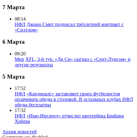
7 Марта
08:14
НФЛ
Джино Смит подписал трёхлетний контракт с
«Сиэтлом»
6 Марта
09:20
Мир
XFL, 3-й тур. «Ди Си» сыграл с «Сент-Луисом» и
другие результаты
5 Марта
17:52
НФЛ
«Кардиналс» заставляют своих футболистов
оплачивать обеды в столовой. В остальных клубах НФЛ
обеды бесплатны
17:32
НФЛ
«Нью-Ингленд» отчислит квотербека Брайана
Хойера
Архив новостей