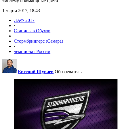
эмблему и командные цвета.
1 марта 2017, 18:43
ЛАФ-2017
·
Станислав Обухов
·
Стормбрингерс (Самара)
·
чемпионат России
Евгений Шуваев
Обозреватель