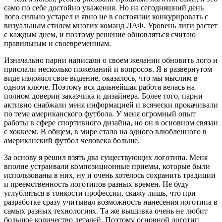
само по себе достойно уважения. Но на сегодняшний день
лого сильно устарел и явно не в состоянии конкурировать с
визуальным стилем многих команд ЛАФ. Уровень лиги растет
с каждым днем, и поэтому решение обновляться считаю
правильным и своевременным.
Изначально парни написали о своем желании обновить лого и
прислали несколько пожеланий и вопросов. Я в развернутом
виде изложил свое видение, оказалось, что мы мыслим в
одном ключе. Поэтому вся дальнейшая работа велась на
полном доверии заказчика и дизайнера. Более того, парни
активно снабжали меня информацией и всячески прокачивали
по теме американского футбола. У меня огромный опыт
работы в сфере спортивного дизайна, но он в основном связан
с хоккеем. В общем, в мире стало на одного влюбленного в
американский футбол человека больше.
За основу я решил взять два существующих логотипа. Меня
вполне устраивали композиционные приемы, которые были
использованы в них, ну и очень хотелось сохранить традиции
и преемственность логотипов разных времен. Не буду
углубляться в тонкости профессии, скажу лишь, что при
разработке сразу учитывал возможность нанесения логотипа в
самых разных технологиях. Та же вышивка очень не любит
большое количество деталей. Поэтому основной логотип