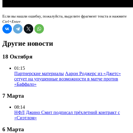
Если вы нашли ошибку, пожалуйста, выделите фрагмент текста и нажмите
Ctrl+Enter
.
Другие новости
18 Октября
01:15
Партнерские материалы
Аарон Роджерс из «Джетс»
сетует на упущенные возможности в матче против
«Баффало»
7 Марта
08:14
НФЛ
Джино Смит подписал трёхлетний контракт с
«Сиэтлом»
6 Марта