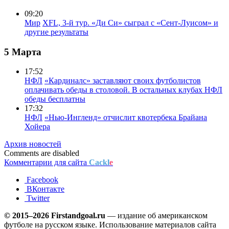
09:20
Мир
XFL, 3-й тур. «Ди Си» сыграл с «Сент-Луисом» и
другие результаты
5 Марта
17:52
НФЛ
«Кардиналс» заставляют своих футболистов
оплачивать обеды в столовой. В остальных клубах НФЛ
обеды бесплатны
17:32
НФЛ
«Нью-Ингленд» отчислит квотербека Брайана
Хойера
Архив новостей
Comments are disabled
Комментарии для сайта
Cackl
e
Facebook
ВКонтакте
Twitter
© 2015–2026 Firstandgoal.ru
— издание об американском
футболе на русском языке. Использование материалов cайта