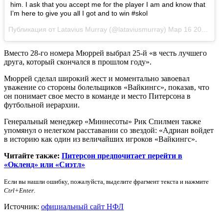
him. I ask that you accept me for the player I am and know that
I’m here to give you all I got and to win #skol
Публикация от Latavius Murray (@lataviusmurray)
Мар 16 2017 в 8:05 PDT
Вместо 28-го номера Мюррей выбрал 25-й «в честь лучшего
друга, который скончался в прошлом году».
Мюррей сделал широкий жест и моментально завоевал
уважение со стороны болельщиков «Вайкингс», показав, что
он понимает свое место в команде и место Питерсона в
футбольной иерархии.
Генеральный менеджер «Миннесоты» Рик Спилмен также
упомянул о нелегком расставании со звездой: «Адриан войдет
в историю как один из величайших игроков «Вайкингс».
Читайте также:
Питерсон предпочитает перейти в
«Окленд» или «Сиэтл»
Если вы нашли ошибку, пожалуйста, выделите фрагмент текста и нажмите
Ctrl+Enter
.
Источник:
официальный сайт НФЛ