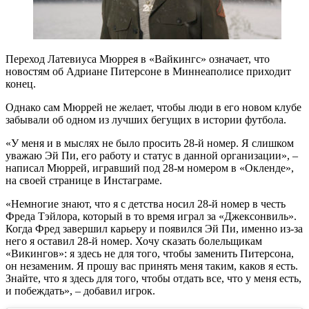
Переход Латевиуса Мюррея в «Вайкингс» означает, что
новостям об Адриане Питерсоне в Миннеаполисе приходит
конец.
Однако сам Мюррей не желает, чтобы люди в его новом клубе
забывали об одном из лучших бегущих в истории футбола.
«У меня и в мыслях не было просить 28-й номер. Я слишком
уважаю Эй Пи, его работу и статус в данной организации», –
написал Мюррей, игравший под 28-м номером в «Окленде»,
на своей странице в Инстаграме.
«Немногие знают, что я с детства носил 28-й номер в честь
Фреда Тэйлора, который в то время играл за «Джексонвиль».
Когда Фред завершил карьеру и появился Эй Пи, именно из-за
него я оставил 28-й номер. Хочу сказать болельщикам
«Викингов»: я здесь не для того, чтобы заменить Питерсона,
он незаменим. Я прошу вас принять меня таким, каков я есть.
Знайте, что я здесь для того, чтобы отдать все, что у меня есть,
и побеждать», – добавил игрок.