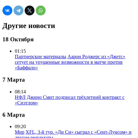
Другие новости
18 Октября
01:15
Партнерские материалы
Аарон Роджерс из «Джетс»
сетует на упущенные возможности в матче против
«Баффало»
7 Марта
08:14
НФЛ
Джино Смит подписал трёхлетний контракт с
«Сиэтлом»
6 Марта
09:20
Мир
XFL, 3-й тур. «Ди Си» сыграл с «Сент-Луисом» и
другие результаты