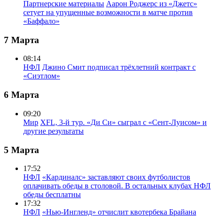
Партнерские материалы
Аарон Роджерс из «Джетс»
сетует на упущенные возможности в матче против
«Баффало»
7 Марта
08:14
НФЛ
Джино Смит подписал трёхлетний контракт с
«Сиэтлом»
6 Марта
09:20
Мир
XFL, 3-й тур. «Ди Си» сыграл с «Сент-Луисом» и
другие результаты
5 Марта
17:52
НФЛ
«Кардиналс» заставляют своих футболистов
оплачивать обеды в столовой. В остальных клубах НФЛ
обеды бесплатны
17:32
НФЛ
«Нью-Ингленд» отчислит квотербека Брайана