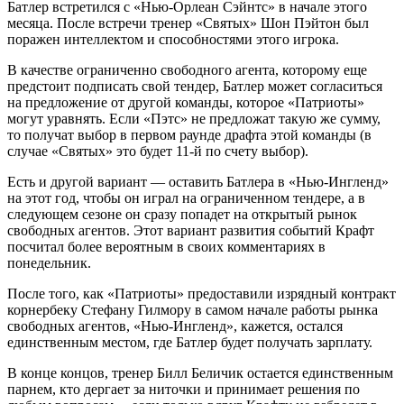
Батлер встретился с «Нью-Орлеан Сэйнтс» в начале этого
месяца. После встречи тренер «Святых» Шон Пэйтон был
поражен интеллектом и способностями этого игрока.
В качестве ограниченно свободного агента, которому еще
предстоит подписать свой тендер, Батлер может согласиться
на предложение от другой команды, которое «Патриоты»
могут уравнять. Если «Пэтс» не предложат такую же сумму,
то получат выбор в первом раунде драфта этой команды (в
случае «Cвятых» это будет 11-й по счету выбор).
Есть и другой вариант — оставить Батлера в «Нью-Ингленд»
на этот год, чтобы он играл на ограниченном тендере, а в
следующем сезоне он сразу попадет на открытый рынок
свободных агентов. Этот вариант развития событий Крафт
посчитал более вероятным в своих комментариях в
понедельник.
После того, как «Патриоты» предоставили изрядный контракт
корнербеку Стефану Гилмору в самом начале работы рынка
свободных агентов, «Нью-Ингленд», кажется, остался
единственным местом, где Батлер будет получать зарплату.
В конце концов, тренер Билл Беличик остается единственным
парнем, кто дергает за ниточки и принимает решения по