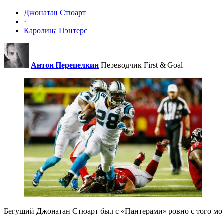
Джонатан Стюарт
·
Каролина Пэнтерс
Антон Перепелкин
Переводчик First & Goal
Бегущий Джонатан Стюарт был c «Пантерами» ровно с того моме