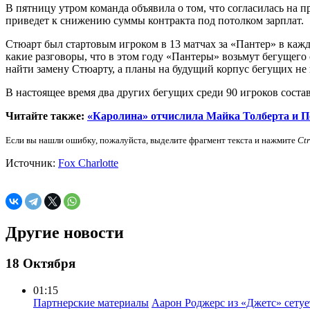
В пятницу утром команда объявила о том, что согласилась на п
приведет к снижению суммы контракта под потолком зарплат.
Стюарт был стартовым игроком в 13 матчах за «Пантер» в каждо
какие разговоры, что в этом году «Пантеры» возьмут бегущего с
найти замену Стюарту, а планы на будущий корпус бегущих не
В настоящее время два других бегущих среди 90 игроков сост
Читайте также:
«Каролина» отчислила Майка Толберта и 
Если вы нашли ошибку, пожалуйста, выделите фрагмент текста и нажмите
Ct
Источник:
Fox Charlotte
Другие новости
18 Октября
01:15
Партнерские материалы
Аарон Роджерс из «Джетс» сету