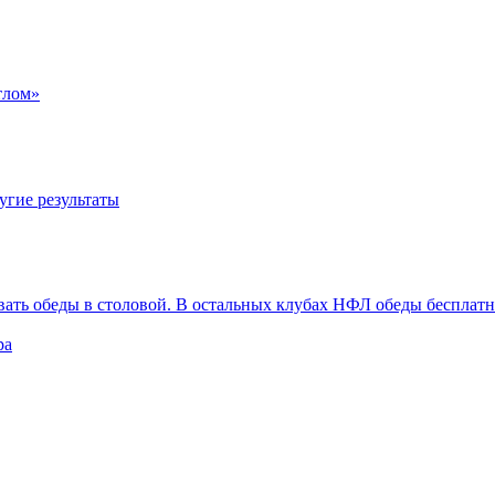
тлом»
угие результаты
вать обеды в столовой. В остальных клубах НФЛ обеды бесплат
ра