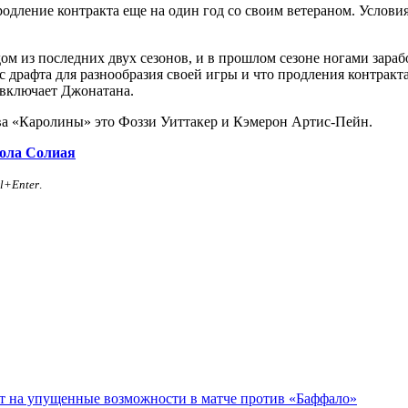
родление контракта еще на один год со своим ветераном. Услови
м из последних двух сезонов, и в прошлом сезоне ногами заработ
 драфта для разнообразия своей игры и что продления контракта, 
 включает Джонатана.
ава «Каролины» это Фоззи Уиттакер и Кэмерон Артис-Пейн.
Пола Солиая
rl+Enter
.
ет на упущенные возможности в матче против «Баффало»