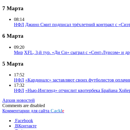
7 Марта
08:14
НФЛ
Джино Смит подписал трёхлетний контракт с «Сиэ
6 Марта
09:20
Мир
XFL, 3-й тур. «Ди Си» сыграл с «Сент-Луисом» и др
5 Марта
17:52
НФЛ
«Кардиналс» заставляют своих футболистов оплачи
17:32
НФЛ
«Нью-Ингленд» отчислит квотербека Брайана Хойе
Архив новостей
Comments are disabled
Комментарии для сайта
Cackl
e
Facebook
ВКонтакте