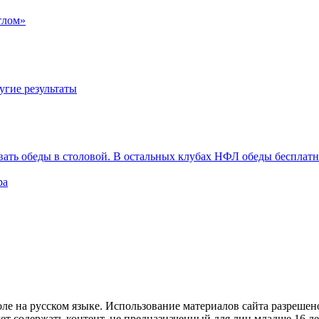
тлом»
угие результаты
вать обеды в столовой. В остальных клубах НФЛ обеды бесплат
ра
е на русском языке. Использование материалов cайта разрешено
ет содержать контент, не предназначенный для лиц младше 16 ле