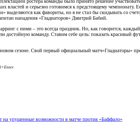
омплектацией ростера команды было принято решение участвоват
х властей и серьезно готовимся к предстоящему чемпионату. Ес
 выделяются как фавориты, но я не стал бы скидывать со счето
капитан нападения «Гладиаторов» Дмитрий Бабий.
парринг с ними – это всегда праздник. Но, как говорится, каждый 
али достойную команду. Ставим себе цель: показать красивый ф
новом сезоне. Свой первый официальный матч»Гладиаторы» про
rl+Enter
.
ет на упущенные возможности в матче против «Баффало»