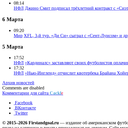
08:14
НФЛ
Джино Смит подписал трёхлетний контракт с «Сиэ
6 Марта
09:20
Мир
XFL, 3-й тур. «Ди Си» сыграл с «Сент-Луисом» и др
5 Марта
17:52
НФЛ
«Кардиналс» заставляют своих футболистов оплачи
17:32
НФЛ
«Нью-Ингленд» отчислит квотербека Брайана Хойе
Архив новостей
Comments are disabled
Комментарии для сайта
Cackl
e
Facebook
ВКонтакте
Twitter
© 2015–2026 Firstandgoal.ru
— издание об американском футбол
права на картинки и тексты принадлежат их авторам. Сайт мож