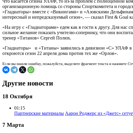
Что касается сезона УЛАФ, то из-за проблем с полноценной к
организационную помощь со стороны Спорткомитета и городски
«Гладиаторы» вместе с «Викингами» и «Азовскими Дельфинами»
интересный и непредсказуемый сезон», — сказал First & Goal 
«На игру с «Гладиаторами» едем как в гости к другу. Для нас с
сильное желание показать учителю-сопернику, что они воспит
тренер «Титанов» Сергей Полюх.
«Гладиаторы» и «Титаны» заявились в дивизион «С» УЛАФ в 
откроются сезон 22 апреля дома против тех же «Орлов».
Если вы нашли ошибку, пожалуйста, выделите фрагмент текста и нажмите
Ct
Другие новости
18 Октября
01:15
Партнерские материалы
Аарон Роджерс из «Джетс» сету
7 Марта