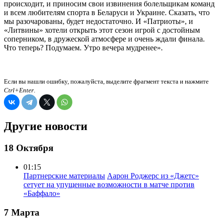
происходит, и приносим свои извинения болельщикам команд
и всем любителям спорта в Беларуси и Украине. Сказать, что
мы разочарованы, будет недостаточно. И «Патриоты», и
«Литвины» хотели открыть этот сезон игрой с достойным
соперником, в дружеской атмосфере и очень ждали финала.
Что теперь? Подумаем. Утро вечера мудренее».
Если вы нашли ошибку, пожалуйста, выделите фрагмент текста и нажмите
Ctrl+Enter
.
Другие новости
18 Октября
01:15
Партнерские материалы
Аарон Роджерс из «Джетс»
сетует на упущенные возможности в матче против
«Баффало»
7 Марта