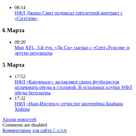
08:14
НФЛ
Джино Смит подписал трёхлетний контракт с
«Сиэтлом»
6 Марта
09:20
Мир
XFL, 3-й тур. «Ди Си» сыграл с «Сент-Луисом» и
другие результаты
5 Марта
17:52
НФЛ
«Кардиналс» заставляют своих футболистов
оплачивать обеды в столовой. В остальных клубах НФЛ
обеды бесплатны
17:32
НФЛ
«Нью-Ингленд» отчислит квотербека Брайана
Хойера
Архив новостей
Comments are disabled
Комментарии для сайта
Cackl
e