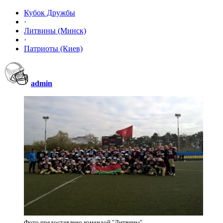
Кубок Дружбы
·
Литвины (Минск)
·
Патриоты (Киев)
admin
Фото предоставлено командой "Литвины"