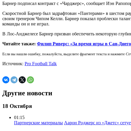
Барнер подписал контракт с «Чарджерс», сообщает Иэн Рапопо
Скоростной Барнер был задрафтован «Пантерами» в шестом раун
своим тренером Чипом Келли. Барнер показал проблески таланта
команды он и не играл.
В Лос-Анджелесе Барнер призван обеспечить некоторую глубин
Читайте также:
Филип Риверс: «За время игры в Сан-Диего
Если вы нашли ошибку, пожалуйста, выделите фрагмент текста и нажмите
Ct
Источник:
Pro Football Talk
Другие новости
18 Октября
01:15
Партнерские материалы
Аарон Роджерс из «Джетс» сету