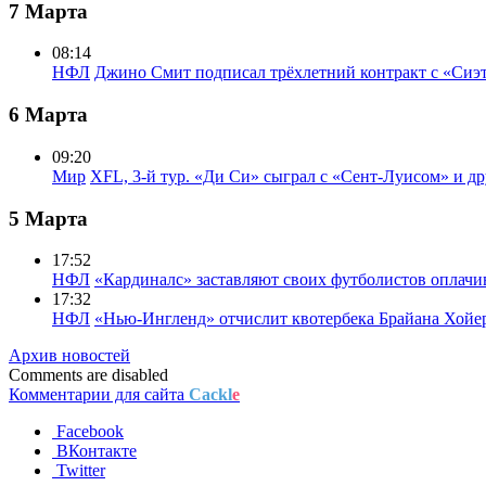
7 Марта
08:14
НФЛ
Джино Смит подписал трёхлетний контракт с «Сиэ
6 Марта
09:20
Мир
XFL, 3-й тур. «Ди Си» сыграл с «Сент-Луисом» и др
5 Марта
17:52
НФЛ
«Кардиналс» заставляют своих футболистов оплачи
17:32
НФЛ
«Нью-Ингленд» отчислит квотербека Брайана Хойе
Архив новостей
Comments are disabled
Комментарии для сайта
Cackl
e
Facebook
ВКонтакте
Twitter