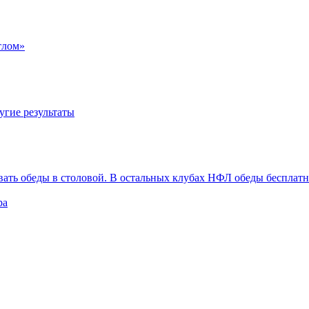
тлом»
угие результаты
вать обеды в столовой. В остальных клубах НФЛ обеды бесплат
ра