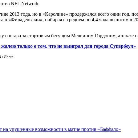
рт из NFL Network.
де 2013 года, но в «Каролине» продержался всего один год, пос
 в «Филадельфии», набирая в среднем по 4,4 ярда выносом в 201
у состава за стартовым бегущим Мелвином Гордоном, а также п
 жалею только о том, что не выиграл для города Супербоул»
rl+Enter
.
ет на упущенные возможности в матче против «Баффало»