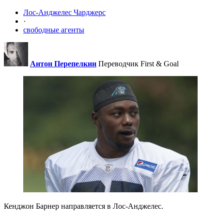
Лос-Анджелес Чарджерс
·
свободные агенты
Антон Перепелкин
Переводчик First & Goal
Кенджон Барнер направляется в Лос-Анджелес.