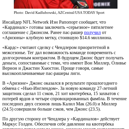
Photo: David Kadlubowski, AZCentral/USA TODAY Sport
Инсайдер NFL Network Иэн Рапопорт сообщает, что
«Кардиналс» готовы заключить «серьезное» пятилетнее
соглашение с Джонсом. Ранее пас-рашер
получил
от
«Аризоны» клубную метку, стоившую $14.6 миллиона.
«Кардс» считают сделку с Чендлером приоритетной в
межсезонье. Тег дал возможность команде повременить с
долгосрочным контрактом. В будущем Джонс будет получать
деньги, сопоставимые с теми, что имеют Вон Миллер, Оливье
Вернон и Джастин Хьюстон. Проще говоря, самые
высокооплачиваемые пас-рашеры лиги.
В «Аризоне» Джонс оказался в результате прошлогоднего
обмена с «Нью-Инглендом». За новую команду 27-летний
защитник сделал 11 сэков, 21 хит квотербека, 15 захватов с
потерей ярдов и четыре спровоцированных фамбла. В течение
последних двух сезонов лишь Калил Мак (26.0) и Миллер
(24.5) совершили больше сэков, чем Джонс (23.5).
По другую сторону от Чендлера у «Кардиналов» действует
Маркус Голден. Обеспечив себе давление на квотербека