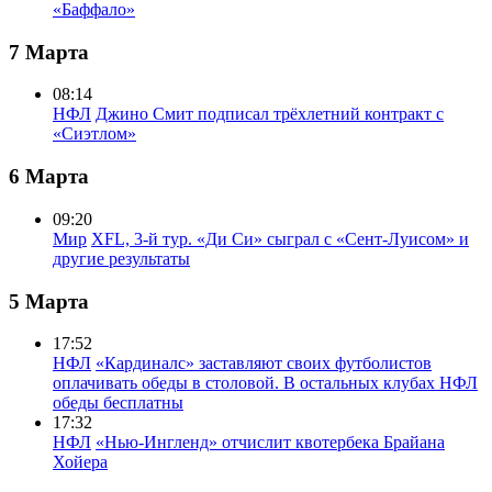
«Баффало»
7 Марта
08:14
НФЛ
Джино Смит подписал трёхлетний контракт с
«Сиэтлом»
6 Марта
09:20
Мир
XFL, 3-й тур. «Ди Си» сыграл с «Сент-Луисом» и
другие результаты
5 Марта
17:52
НФЛ
«Кардиналс» заставляют своих футболистов
оплачивать обеды в столовой. В остальных клубах НФЛ
обеды бесплатны
17:32
НФЛ
«Нью-Ингленд» отчислит квотербека Брайана
Хойера