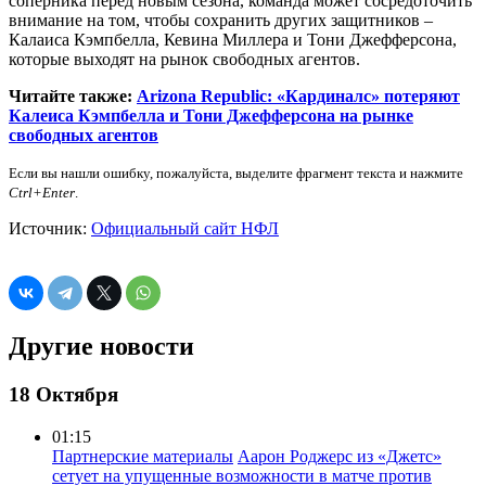
соперника перед новым сезона, команда может сосредоточить
внимание на том, чтобы сохранить других защитников –
Калаиса Кэмпбелла, Кевина Миллера и Тони Джефферсона,
которые выходят на рынок свободных агентов.
Читайте также:
Arizona Republic: «Кардиналс» потеряют
Калеиса Кэмпбелла и Тони Джефферсона на рынке
свободных агентов
Если вы нашли ошибку, пожалуйста, выделите фрагмент текста и нажмите
Ctrl+Enter
.
Источник:
Официальный сайт НФЛ
Другие новости
18 Октября
01:15
Партнерские материалы
Аарон Роджерс из «Джетс»
сетует на упущенные возможности в матче против