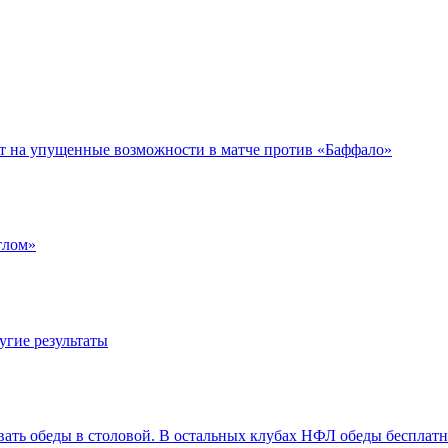
ет на упущенные возможности в матче против «Баффало»
тлом»
угие результаты
вать обеды в столовой. В остальных клубах НФЛ обеды бесплат