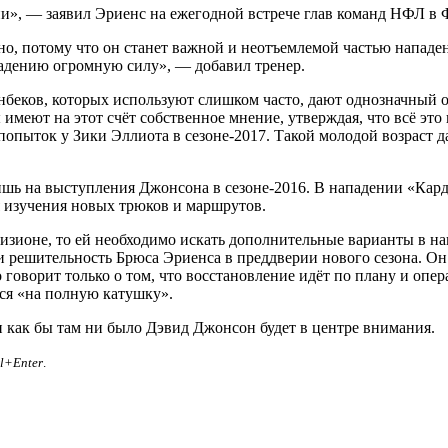
ии», — заявил Эриенс на ежегодной встрече глав команд НФЛ в 
но, потому что он станет важной и неотъемлемой частью нападени
падению огромную силу», — добавил тренер.
нбеков, которых используют слишком часто, дают однозначный о
меют на этот счёт собственное мнение, утверждая, что всё это 
 попыток у Зики Эллиота в сезоне-2017. Такой молодой возраст 
шь на выступления Джонсона в сезоне-2016. В нападении «Кардин
ля изучения новых трюков и маршрутов.
визионе, то ей необходимо искать дополнительные варианты в на
 решительность Брюса Эриенса в преддверии нового сезона. Он
 говорит только о том, что восстановление идёт по плану и опе
тся «на полную катушку».
и как бы там ни было Дэвид Джонсон будет в центре внимания.
rl+Enter
.