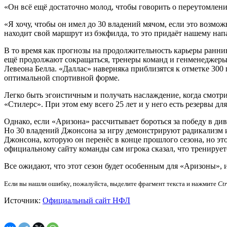
«Он всё ещё достаточно молод, чтобы говорить о переутомлен
«Я хочу, чтобы он имел до 30 владений мячом, если это возмож
находит свой маршрут из бэкфилда, то это придаёт нашему на
В то время как прогнозы на продолжительность карьеры ранни
ещё продолжают сокращаться, тренеры команд и генменеджеры и
Левеона Белла. «Даллас» наверняка приблизятся к отметке 300
оптимальной спортивной форме.
Легко быть эгоистичным и получать наслаждение, когда смотри
«Стилерс». При этом ему всего 25 лет и у него есть резервы д
Однако, если «Аризона» рассчитывает бороться за победу в ди
Но 30 владений Джонсона за игру демонстрируют радикализм и
Джонсона, которую он перенёс в конце прошлого сезона, но это
официальному сайту команды сам игрока сказал, что тренируе
Все ожидают, что этот сезон будет особенным для «Аризоны», 
Если вы нашли ошибку, пожалуйста, выделите фрагмент текста и нажмите
Ct
Источник:
Официальный сайт НФЛ