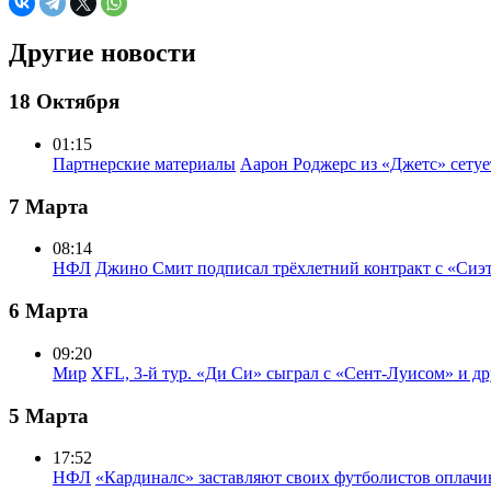
Другие новости
18 Октября
01:15
Партнерские материалы
Аарон Роджерс из «Джетс» сету
7 Марта
08:14
НФЛ
Джино Смит подписал трёхлетний контракт с «Сиэ
6 Марта
09:20
Мир
XFL, 3-й тур. «Ди Си» сыграл с «Сент-Луисом» и др
5 Марта
17:52
НФЛ
«Кардиналс» заставляют своих футболистов оплачи