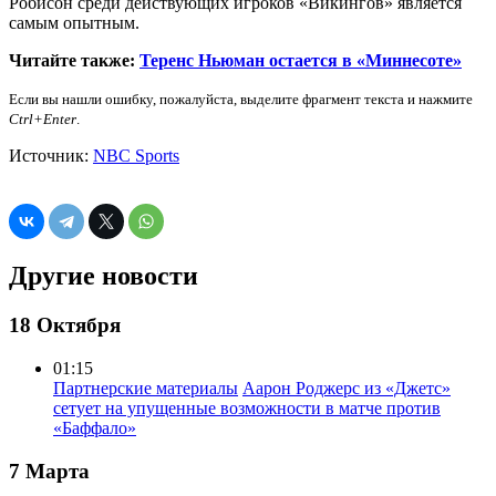
Робисон среди действующих игроков «Викингов» является
самым опытным.
Читайте также:
Теренс Ньюман остается в «Миннесоте»
Если вы нашли ошибку, пожалуйста, выделите фрагмент текста и нажмите
Ctrl+Enter
.
Источник:
NBC Sports
Другие новости
18 Октября
01:15
Партнерские материалы
Аарон Роджерс из «Джетс»
сетует на упущенные возможности в матче против
«Баффало»
7 Марта