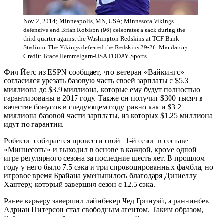
Nov 2, 2014; Minneapolis, MN, USA; Minnesota Vikings
defensive end Brian Robison (96) celebrates a sack during the
third quarter against the Washington Redskins at TCF Bank
Stadium. The Vikings defeated the Redskins 29-26. Mandatory
Credit: Brace Hemmelgarn-USA TODAY Sports
Фил Йетс из ESPN сообщает, что ветеран «Вайкингс»
согласился урезать базовую часть своей зарплаты с $5.3
миллиона до $3.9 миллиона, которые ему будут полностью
гарантированы в 2017 году. Также он получит $300 тысяч в
качестве бонусов в следующем году, равно как и $3.2
миллиона базовой части зарплаты, из которых $1.25 миллиона
идут по гарантии.
Робисон собирается провести свой 11-й сезон в составе
«Миннесоты» и выходил в основе в каждой, кроме одной
игре регулярного сезона за последние шесть лет. В прошлом
году у него было 7.5 сэка и три спровоцированных фамбла, но
игровое время Брайана уменьшилось благодаря Дэниеллу
Хантеру, который завершил сезон с 12.5 сэка.
Ранее карьеру завершил лайнбекер Чед Гринуэй, а раннинбек
Адриан Питерсон стал свободным агентом. Таким образом,