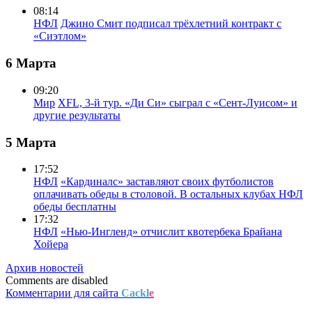
08:14
НФЛ
Джино Смит подписал трёхлетний контракт с
«Сиэтлом»
6 Марта
09:20
Мир
XFL, 3-й тур. «Ди Си» сыграл с «Сент-Луисом» и
другие результаты
5 Марта
17:52
НФЛ
«Кардиналс» заставляют своих футболистов
оплачивать обеды в столовой. В остальных клубах НФЛ
обеды бесплатны
17:32
НФЛ
«Нью-Ингленд» отчислит квотербека Брайана
Хойера
Архив новостей
Comments are disabled
Комментарии для сайта
Cackl
e