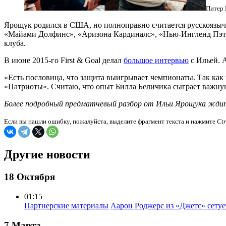
Питер 
Ярощук родился в США, но полноправно считается русскоязыч
«Майами Долфинс», «Аризона Кардиналс», «Нью-Ингленд Пэтри
клуба.
В июне 2015-го First & Goal делал
большое интервью
с Ильей. А
«Есть пословица, что защита выигрывает чемпионаты. Так как н
«Патриоты». Считаю, что опыт Билла Беличика сыграет важную
Более подробный предматчевый разбор от Ильи Ярощука ждите
Если вы нашли ошибку, пожалуйста, выделите фрагмент текста и нажмите
Ct
Другие новости
18 Октября
01:15
Партнерские материалы
Аарон Роджерс из «Джетс» сету
7 Марта