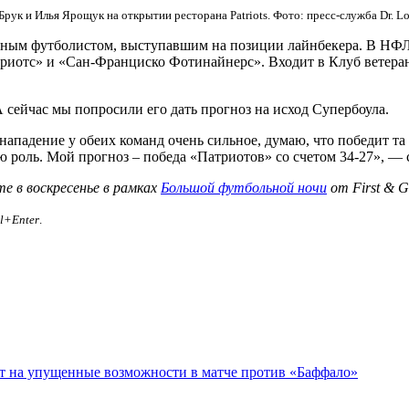
Брук и Илья Ярощук на открытии ресторана Patriots. Фото: пресс-служба Dr. L
ным футболистом, выступавшим на позиции лайнбекера. В НФЛ 
отс» и «Сан-Франциско Фотинайнерс». Входит в Клуб ветерано
 сейчас мы попросили его дать прогноз на исход Супербоула.
ападение у обеих команд очень сильное, думаю, что победит та к
 роль. Мой прогноз – победа «Патриотов» со счетом 34-27», — 
 в воскресенье в рамках
Большой футбольной ночи
от First & G
rl+Enter
.
ет на упущенные возможности в матче против «Баффало»