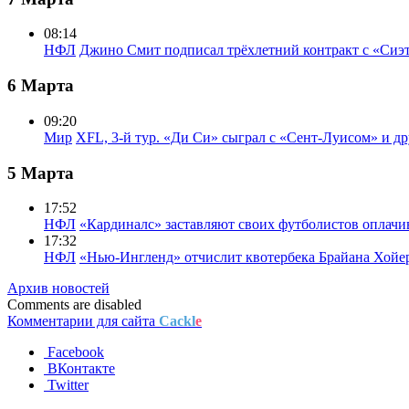
08:14
НФЛ
Джино Смит подписал трёхлетний контракт с «Сиэ
6 Марта
09:20
Мир
XFL, 3-й тур. «Ди Си» сыграл с «Сент-Луисом» и др
5 Марта
17:52
НФЛ
«Кардиналс» заставляют своих футболистов оплачи
17:32
НФЛ
«Нью-Ингленд» отчислит квотербека Брайана Хойе
Архив новостей
Comments are disabled
Комментарии для сайта
Cackl
e
Facebook
ВКонтакте
Twitter