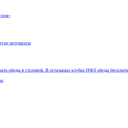
тлом»
угие результаты
вать обеды в столовой. В остальных клубах НФЛ обеды бесплат
ра