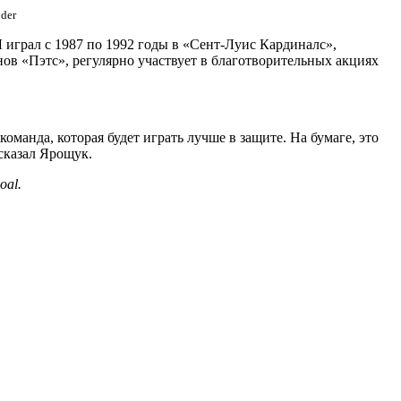
oder
играл с 1987 по 1992 годы в «Сент-Луис Кардиналс»,
в «Пэтс», регулярно участвует в благотворительных акциях
оманда, которая будет играть лучше в защите. На бумаге, это
сказал Ярощук.
oal.