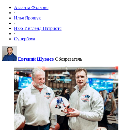
Атланта Фэлконс
·
Илья Ярощук
·
Нью-Ингленд Пэтриотс
·
Супербоул
Евгений Шуваев
Обозреватель