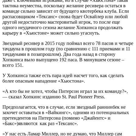
даже с ключевыми игроками, но в случае «Хьюстона» такая
тактика неуместна, поскольку желание ресивера остаться в
команде сильно зависит от будущего квотербека клуба. Если
распасовщиком «Тексанс» снова будет Освайлер или любой
другой недостаточно мастеровитый игрок, то после еще
одного неудачного сезона желание Хопкинса продолжать
карьеру в «Хьюстоне» может сильно угаснуть.
Звездный ресивер в 2015 году поймал всего 78 пасов и четыре
тачдауна в прошлом году (по сравнению с 111 приемами и 11
тачдаунами в позапрошлом). Два года назад в сторону
Хопкинса выло выпущено 192 паса. В минувшем сезоне –
всего 151.
У Хопкинса также есть пара идей насчет того, как сделать
более опасным нападение «Хьюстона».
«А кто бы не хотел, чтобы Питерсон играл за их команду?»,
— сказал Хопкинс изданию St. Paul Pioneer Press.
Предполагается, что в случае, если звездный раннинбек не
захочет оставаться в «Вайкингс», одними из потенциальных
претендентов на Питерсона (помимо «Джайентс» и
«Бакс»)являются как раз «Тексанс».
«У нас есть Ламар Миллер, но не думаю, что Миллер сам