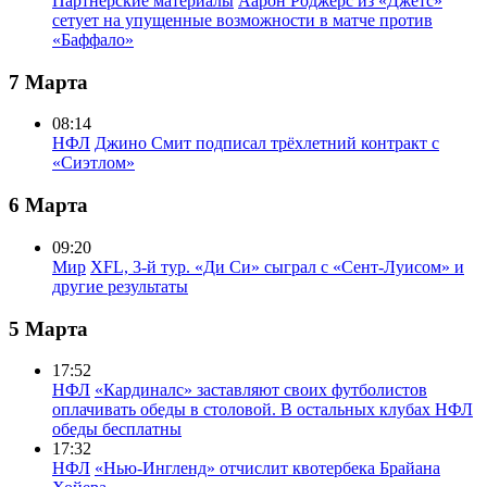
Партнерские материалы
Аарон Роджерс из «Джетс»
сетует на упущенные возможности в матче против
«Баффало»
7 Марта
08:14
НФЛ
Джино Смит подписал трёхлетний контракт с
«Сиэтлом»
6 Марта
09:20
Мир
XFL, 3-й тур. «Ди Си» сыграл с «Сент-Луисом» и
другие результаты
5 Марта
17:52
НФЛ
«Кардиналс» заставляют своих футболистов
оплачивать обеды в столовой. В остальных клубах НФЛ
обеды бесплатны
17:32
НФЛ
«Нью-Ингленд» отчислит квотербека Брайана