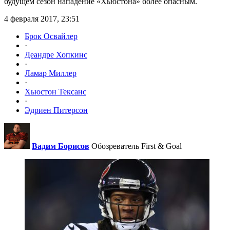
будущем сезон нападение «Хьюстона» более опасным.
4 февраля 2017, 23:51
Брок Освайлер
·
Деандре Хопкинс
·
Ламар Миллер
·
Хьюстон Тексанс
·
Эдриен Питерсон
Вадим Борисов
Обозреватель First & Goal