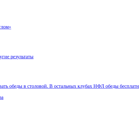
тлом»
угие результаты
вать обеды в столовой. В остальных клубах НФЛ обеды бесплат
ра