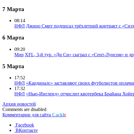
7 Марта
08:14
НФЛ
Джино Смит подписал трёхлетний контракт с «Сиэ
6 Марта
09:20
Мир
XFL, 3-й тур. «Ди Си» сыграл с «Сент-Луисом» и др
5 Марта
17:52
НФЛ
«Кардиналс» заставляют своих футболистов оплачи
17:32
НФЛ
«Нью-Ингленд» отчислит квотербека Брайана Хойе
Архив новостей
Comments are disabled
Комментарии для сайта
Cackl
e
Facebook
ВКонтакте