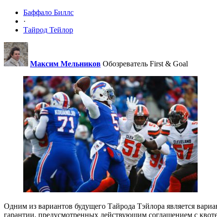
Баффало Биллс
·
Тайрод Тейлор
Максим Мельников
Обозреватель First & Goal
Одним из вариантов будущего Тайрода Тэйлора является вариа
гарантии, предусмотренных действующим соглашением с квоте