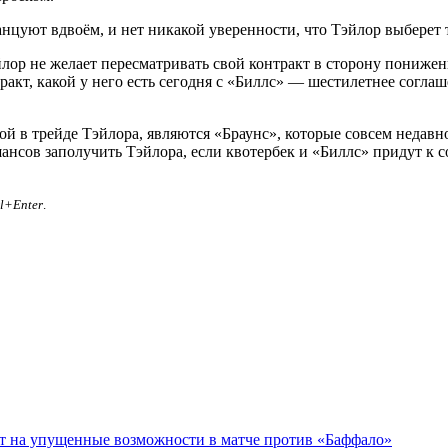
анцуют вдвоём, и нет никакой уверенности, что Тэйлор выберет 
лор не желает пересматривать свой контракт в сторону понижени
ракт, какой у него есть сегодня с «Биллс» — шестилетнее согла
 в трейде Тэйлора, являются «Браунс», которые совсем недавно
ансов заполучить Тэйлора, если квотербек и «Биллс» придут к с
rl+Enter
.
ет на упущенные возможности в матче против «Баффало»