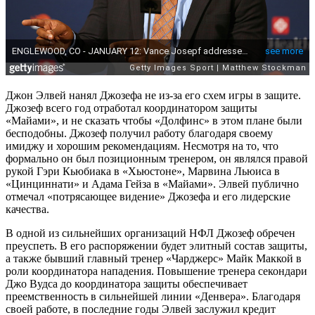
Джон Элвей нанял Джозефа не из-за его схем игры в защите.
Джозеф всего год отработал координатором защиты
«Майами», и не сказать чтобы «Долфинс» в этом плане были
бесподобны. Джозеф получил работу благодаря своему
имиджу и хорошим рекомендациям. Несмотря на то, что
формально он был позиционным тренером, он являлся правой
рукой Гэри Кьюбиака в «Хьюстоне», Марвина Льюиса в
«Цинциннати» и Адама Гейза в «Майами». Элвей публично
отмечал «потрясающее видение» Джозефа и его лидерские
качества.
В одной из сильнейших организаций НФЛ Джозеф обречен
преуспеть. В его распоряжении будет элитный состав защиты,
а также бывший главный тренер «Чарджерс» Майк Маккой в
роли координатора нападения. Повышение тренера секондари
Джо Вудса до координатора защиты обеспечивает
преемственность в сильнейшей линии «Денвера». Благодаря
своей работе, в последние годы Элвей заслужил кредит