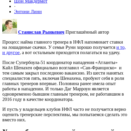
Шон Макдермот
·
Энтони Линн
Станислав Рынкевич
Приглашённый автор
Процесс найма главного тренера в НФЛ напоминает ставки
на лошадиные скачки. У семьи Руни хорошо получается
и то,
и другое
, а вот остальным приходится полагаться на удачу.
После Супербоула-51 координатор нападения «Атланты»
Кайл Шенахен официально возглавил «Сан-Франциско» и
тем самым закрыл последнюю вакансию. Из шести нанятых
специалистов пять, включая Шенахена, пробуют себя в роли
главных тренеров впервые. Половина ранее имела опыт
работы в нападении. И только Даг Марроун является
одновременно бывшим главным тренером, не работавшим в
2016 году в качестве координатора.
И пусть у владельцев клубов НФЛ часто не получается верно
оценить тренерские перспективы, мы попытаемся сделать это
вместо них.