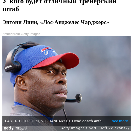
У кого будет отличный тренерский
штаб
Энтони Линн, «Лос-Анджелес Чарджерс»
Embed from Getty Images