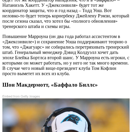
Натаниэль Хакетт. У «Джексонвиля» будет тот же
координатор защиты, что и год назад – Тодд Уош. Вот
неловко-то будет теперь корнербеку Джейлену Рэмзи, который
после сезона сказал, что хотел бы «полного обновления»
тренерского штаба и схемы игры.
Повышение Марроуна (он два года работал ассистентом в
«Джексонвиле») и сохранение Уоша поддерживают теорию о
том, что «Джагуарс» не собирались перетряхивать тренерский
штаб. Генеральный менеджер Дэвид Колдуэлл хочет дать
эпохе Блейка Бортлса второй шанс. У Марроуна есть игроки, с
которыми он может работать, но у него не так много времени.
В случае чего новый вице-президент клуба Том Кофлин
просто выметет их всех из клуба.
Шон Макдермотт, «Баффало Биллс»
Embed from Getty Images