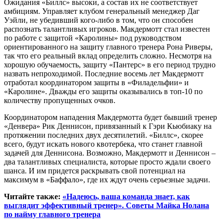
Ожидания «Биллс» высоки, а состав их не соответствует
амбициям. Управляет клубом генеральный менеджер Даг
Уэйли, не убедивший кого-либо в том, что он способен
распознать талантливых игроков. Макдермотт стал известен
по работе с защитой «Каролины» под руководством
ориентированного на защиту главного тренера Рона Риверы,
так что его реальный вклад определить сложно. Несмотря на
хорошую обучаемость, защиту «Пантерс» в его период трудно
назвать непроходимой. Последние восемь лет Макдермотт
отработал координатором защиты в «Филадельфии» и
«Каролине». Дважды его защиты оказывались в топ-10 по
количеству пропущенных очков.
Координатором нападения Макдермотта будет бывший тренер
«Денвера» Рик Деннисон, привязанный к Гэри Кьюбиаку на
протяжении последних двух десятилетий. «Биллс», скорее
всего, будут искать нового квотербека, что станет главной
задачей для Деннисона. Возможно, Макдермотт и Деннисон –
два талантливых специалиста, которые просто ждали своего
шанса. И им придется раскрывать свой потенциал на
максимум в «Баффало», где их ждут очень серьезные задачи.
Читайте также:
«Надеюсь, ваша команда знает, как
выглядит эффективный тренер». Советы Майка Нолана
по найму главного тренера