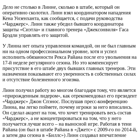
Дело не столько в Линне, сколько в штабе, который он
оперативно сколотил. Линн взял координатором нападения
Кена Уизенханта, как сообщается, с подачи руководства
«Чарджерс». Линн также убедил бывшего координатора
защиты «Сиэтла» и главного тренера «Джексонвиля» Гаса
Брэдли управлять его защитой.
У Линна нет опыта управления командой, он не был главным
ни на одном профессиональном уровне, хотя и успел
исполнить обязанности Рекса Райана после его увольнения на
17-й неделе регулярного сезона. Но это компенсирует
присутствие в его штабе двух бывших главных тренеров. Эти
назначения показывают его уверенность в собственных силах
и отсутствие болезненного эгоизма.
Линн получил работу во многом благодаря тому, что является
«прирожденным лидером», как отрекомендовал его президент
«Чарджерс» Джон Спэнос. Послушав пресс-конференцию
Линна, вы легко поймете, почему игроки за него вписались.
Он сделал акцент на том, что хочет тренировать весь состав
«Чарджерс», а не концентрироваться на том, что у него
получается лучше всего – на выносной игре. Работая в тени
Райана (он был в штабе Райана в «Джетс» с 2009-го по 2014-й,
а затем два сезона в «Биллс») Линн создавал впечатление