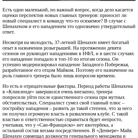
Есть один маленький, но важный вопрос, когда дело касается
оценки перспектив новых главных тренеров: приносит ли
новый специалист в команду что-то осязаемое? В случае с
Шенахеном и его нападением это однозначно утвердительный
ответ.
Несмотря на молодость, 37-летний Шенахен имеет богатый
опыт в назначении розыгрышей. На протяжении девяти
сезонов он руководит нападениями в НФЛ, и в шести случаях
его нападение попадало в топ-10 по итогам сезона. Он
успешно модернизировал нападение Западного Побережья,
разработанное его отцом Майком. Поэтому его назначение на
роль главного тренера было лишь вопросом времени.
Но есть и отрицательные факторы. Период работы Шенахена
в «Кливленде» завершился очень внезапно, тренера
попросили уйти после единственного сезона при мутных
обстоятельствах. Специалист сумел свой главный плюс –
постройку нападения – развить до такой степени, что за него
он получил огромную власть в разваленном клубе. С такой
властью и ответственностью справиться будет непросто,
учитывая, что у «Сан-Франциско» нет квотербека, а
остальной состав весьма посредственнен. В «Денвере» Майк
Шенахен совмещал должности генерального менеджера и