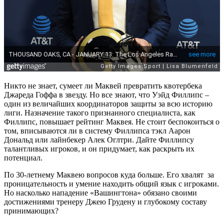
Никто не знает, сумеет ли Маквей превратить квотербека
Джареда Гоффа в звезду. Но все знают, что Уэйд Филлипс –
один из величайших координаторов защиты за всю историю
лиги. Назначение такого признанного специалиста, как
Филлипс, повышает рейтинг Маквея. Не стоит беспокоиться о
том, вписываются ли в систему Филлипса тэкл Аарон
Дональд или лайнбекер Алек Оглтри. Дайте Филлипсу
талантливых игроков, и он придумает, как раскрыть их
потенциал.
По 30-летнему Маквею вопросов куда больше. Его хвалят за
проницательность и умение находить общий язык с игроками.
Но насколько нападение «Вашингтона» обязано своими
достижениями тренеру Джею Грудену и глубокому составу
принимающих?