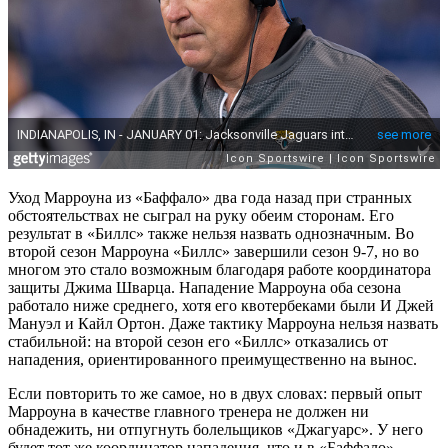
Уход Марроуна из «Баффало» два года назад при странных
обстоятельствах не сыграл на руку обеим сторонам. Его
результат в «Биллс» также нельзя назвать однозначным. Во
второй сезон Марроуна «Биллс» завершили сезон 9-7, но во
многом это стало возможным благодаря работе координатора
защиты Джима Шварца. Нападение Марроуна оба сезона
работало ниже среднего, хотя его квотербеками были И Джей
Мануэл и Кайл Ортон. Даже тактику Марроуна нельзя назвать
стабильной: на второй сезон его «Биллс» отказались от
нападения, ориентированного преимущественно на вынос.
Если повторить то же самое, но в двух словах: первый опыт
Марроуна в качестве главного тренера не должен ни
обнадежить, ни отпугнуть болельщиков «Джагуарс». У него
будет тот же координатор нападения, что и в «Баффало» –