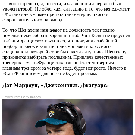
главного тренера, и, по сути, из-за действий первого был
уволен второй. Не облегчает ситуацию и то, что менеджмент
«Фотинайнерс» имеет репутацию нетерпеливого и
скоропалительного на выводы.
То, что Шенахена назначают на должность так поздно,
помешает ему собрать хороший штаб. Чип Келли не преуспел
в «Сан-Франциско» из-за того, что получил слабейший
подбор игроков в защите и не смог найти классного
специалиста, который смог бы спасти ситуацию. Шенахену
приходится выбирать последним. Привлечь качественных
тренеров в «Сан-Франциско», где он будет четвертым
главным тренером за четыре года, будет непросто. Ничего в
«Сан-Франциско» для него не будет простым.
Даг Марроун, «Джексонвиль Джагуарс»
Embed from Getty Images