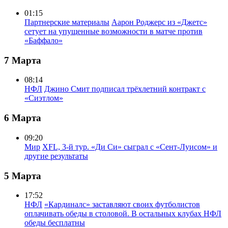
01:15
Партнерские материалы
Аарон Роджерс из «Джетс»
сетует на упущенные возможности в матче против
«Баффало»
7 Марта
08:14
НФЛ
Джино Смит подписал трёхлетний контракт с
«Сиэтлом»
6 Марта
09:20
Мир
XFL, 3-й тур. «Ди Си» сыграл с «Сент-Луисом» и
другие результаты
5 Марта
17:52
НФЛ
«Кардиналс» заставляют своих футболистов
оплачивать обеды в столовой. В остальных клубах НФЛ
обеды бесплатны