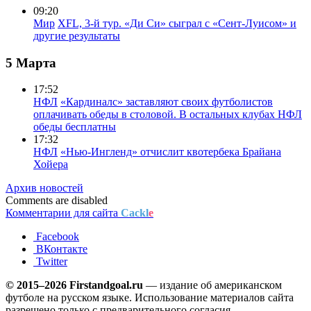
09:20
Мир
XFL, 3-й тур. «Ди Си» сыграл с «Сент-Луисом» и
другие результаты
5 Марта
17:52
НФЛ
«Кардиналс» заставляют своих футболистов
оплачивать обеды в столовой. В остальных клубах НФЛ
обеды бесплатны
17:32
НФЛ
«Нью-Ингленд» отчислит квотербека Брайана
Хойера
Архив новостей
Comments are disabled
Комментарии для сайта
Cackl
e
Facebook
ВКонтакте
Twitter
© 2015–2026 Firstandgoal.ru
— издание об американском
футболе на русском языке. Использование материалов cайта
разрешено только с предварительного согласия