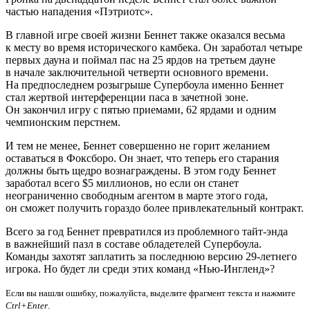
частью нападения «Пэтриотс».
В главной игре своей жизни Беннет также оказался весьма
к месту во время исторического камбека. Он заработал четыре
первых дауна и поймал пас на 25 ярдов на третьем дауне
в начале заключительной четверти основного времени.
На предпоследнем розыгрыше Супербоула именно Беннет
стал жертвой интерференции паса в зачетной зоне.
Он закончил игру с пятью приемами, 62 ярдами и одним
чемпионским перстнем.
И тем не менее, Беннет совершенно не горит желанием
оставаться в Фоксборо. Он знает, что теперь его старания
должны быть щедро вознаграждены. В этом году Беннет
заработал всего $5 миллионов, но если он станет
неограниченно свободным агентом в марте этого года,
он сможет получить гораздо более привлекательный контракт.
Всего за год Беннет превратился из проблемного тайт-энда
в важнейший пазл в составе обладетелей Супербоула.
Команды захотят заплатить за последнюю версию 29-летнего
игрока. Но будет ли среди этих команд «Нью-Ингленд»?
Если вы нашли ошибку, пожалуйста, выделите фрагмент текста и нажмите
Ctrl+Enter
.