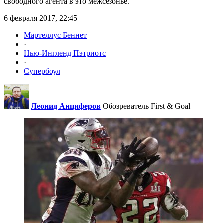
свободного агента в это межсезонье.
6 февраля 2017, 22:45
Мартеллус Беннет
·
Нью-Ингленд Пэтриотс
·
Супербоул
Леонид Анциферов
Обозреватель First & Goal