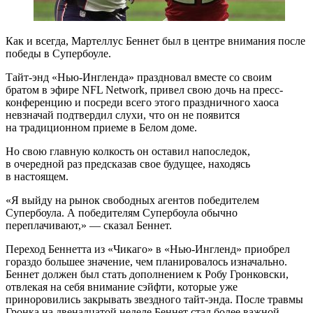
Как и всегда, Мартеллус Беннет был в центре внимания после
победы в Супербоуле.
Тайт-энд «Нью-Ингленда» праздновал вместе со своим
братом в эфире NFL Network, привел свою дочь на пресс-
конференцию и посреди всего этого праздничного хаоса
невзначай подтвердил слухи, что он не появится
на традиционном приеме в Белом доме.
Но свою главную колкость он оставил напоследок,
в очередной раз предсказав свое будущее, находясь
в настоящем.
«Я выйду на рынок свободных агентов победителем
Супербоула. А победителям Супербоула обычно
переплачивают,» — сказал Беннет.
Переход Беннетта из «Чикаго» в «Нью-Ингленд» приобрел
гораздо большее значение, чем планировалось изначально.
Беннет должен был стать дополнением к Робу Гронковски,
отвлекая на себя внимание сэйфти, которые уже
приноровились закрывать звездного тайт-энда. После травмы
Гронка на двенадцатой неделе Беннет стал более важной