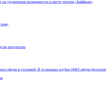
ет на упущенные возможности в матче против «Баффало»
тлом»
угие результаты
вать обеды в столовой. В остальных клубах НФЛ обеды бесплат
ра