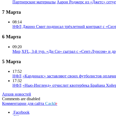
Партнерские материалы
Аарон Роджерс из «Джетс» сету
7 Марта
08:14
НФЛ
Джино Смит подписал трёхлетний контракт с «Сиэ
6 Марта
09:20
Мир
XFL, 3-й тур. «Ди Си» сыграл с «Сент-Луисом» и др
5 Марта
17:52
НФЛ
«Кардиналс» заставляют своих футболистов оплачи
17:32
НФЛ
«Нью-Ингленд» отчислит квотербека Брайана Хойе
Архив новостей
Comments are disabled
Комментарии для сайта
Cackl
e
Facebook