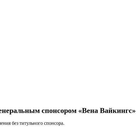
генеральным спонсором «Вена Вайкингс»
ния без титульного спонсора.