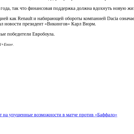
года, так что финансовая поддержка должна вдохнуть новую жи
цией как Renault и набирающей обороты компанией Dacia означа
вал новости президент «Викингов» Карл Вюрм.
ые победители Евробоула.
rl+Enter
.
ет на упущенные возможности в матче против «Баффало»