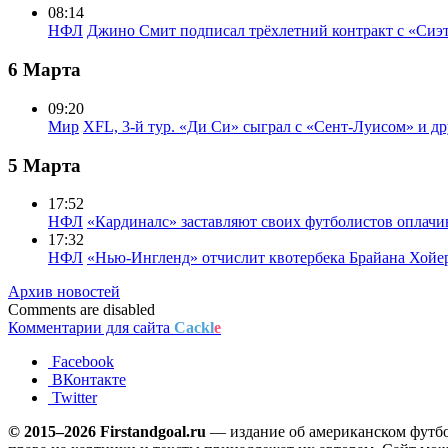
08:14
НФЛ
Джино Смит подписал трёхлетний контракт с «Сиэ
6 Марта
09:20
Мир
XFL, 3-й тур. «Ди Си» сыграл с «Сент-Луисом» и др
5 Марта
17:52
НФЛ
«Кардиналс» заставляют своих футболистов оплачи
17:32
НФЛ
«Нью-Ингленд» отчислит квотербека Брайана Хойе
Архив новостей
Comments are disabled
Комментарии для сайта
Cackl
e
Facebook
ВКонтакте
Twitter
© 2015–2026 Firstandgoal.ru
— издание об американском футбол