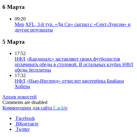
6 Марта
09:20
Мир
XFL, 3-й тур. «Ди Си» сыграл с «Сент-Луисом» и
другие результаты
5 Марта
17:52
НФЛ
«Кардиналс» заставляют своих футболистов
оплачивать обеды в столовой. В остальных клубах НФЛ
обеды бесплатны
17:32
НФЛ
«Нью-Ингленд» отчислит квотербека Брайана
Хойера
Архив новостей
Comments are disabled
Комментарии для сайта
Cackl
e
Facebook
ВКонтакте
Twitter