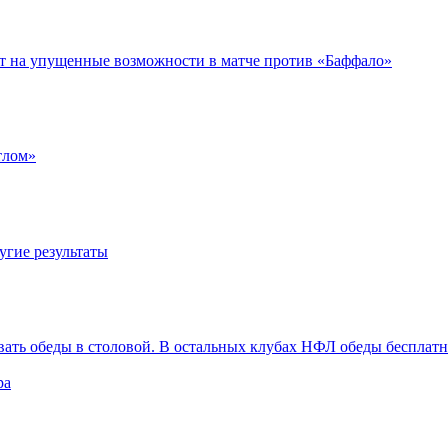
ет на упущенные возможности в матче против «Баффало»
тлом»
угие результаты
вать обеды в столовой. В остальных клубах НФЛ обеды бесплат
ра