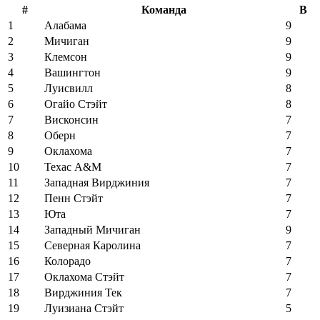
#
Команда
В
1
Алабама
9
2
Мичиган
9
3
Клемсон
9
4
Вашингтон
9
5
Луисвилл
8
6
Огайо Стэйт
8
7
Висконсин
7
8
Оберн
7
9
Оклахома
7
10
Техас А&М
7
11
Западная Вирджиния
7
12
Пенн Стэйт
7
13
Юта
7
14
Западный Мичиган
9
15
Северная Каролина
7
16
Колорадо
7
17
Оклахома Стэйт
7
18
Вирджиния Тек
7
19
Луизиана Стэйт
5