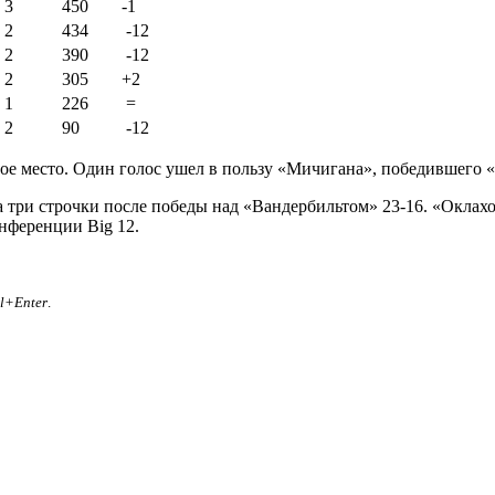
3
450
-1
2
434
-12
2
390
-12
2
305
+2
1
226
=
2
90
-12
е место. Один голос ушел в пользу «Мичигана», победившего «М
на три строчки после победы над «Вандербильтом» 23-16. «Окла
онференции Big 12.
rl+Enter
.