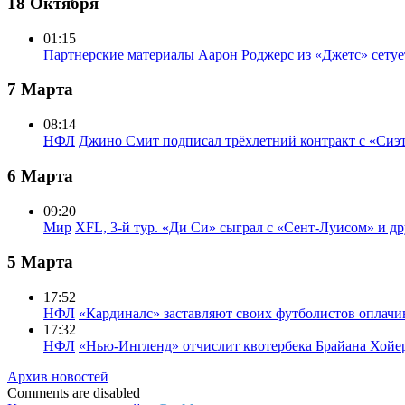
18 Октября
01:15
Партнерские материалы
Аарон Роджерс из «Джетс» сету
7 Марта
08:14
НФЛ
Джино Смит подписал трёхлетний контракт с «Сиэ
6 Марта
09:20
Мир
XFL, 3-й тур. «Ди Си» сыграл с «Сент-Луисом» и др
5 Марта
17:52
НФЛ
«Кардиналс» заставляют своих футболистов оплачи
17:32
НФЛ
«Нью-Ингленд» отчислит квотербека Брайана Хойе
Архив новостей
Comments are disabled