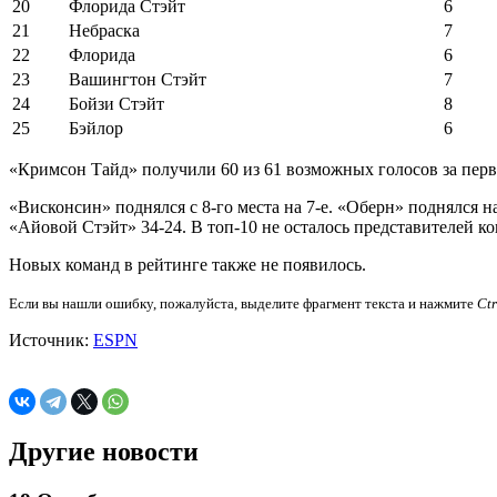
20
Флорида Стэйт
6
21
Небраска
7
22
Флорида
6
23
Вашингтон Стэйт
7
24
Бойзи Стэйт
8
25
Бэйлор
6
«Кримсон Тайд» получили 60 из 61 возможных голосов за перво
«Висконсин» поднялся с 8-го места на 7-е. «Оберн» поднялся 
«Айовой Стэйт» 34-24. В топ-10 не осталось представителей к
Новых команд в рейтинге также не появилось.
Если вы нашли ошибку, пожалуйста, выделите фрагмент текста и нажмите
Ct
Источник:
ESPN
Другие новости