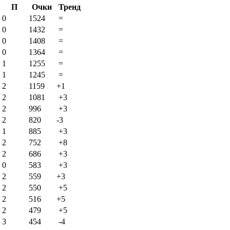
П
Очки
Тренд
0
1524
=
0
1432
=
0
1408
=
0
1364
=
1
1255
=
1
1245
=
2
1159
+1
2
1081
+3
2
996
+3
2
820
-3
1
885
+3
2
752
+8
2
686
+3
0
583
+3
2
559
+3
2
550
+5
2
516
+5
2
479
+5
3
454
-4