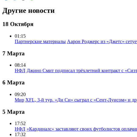
Другие новости
18 Октября
01:15
Партнерские материалы
Аарон Роджерс из «Джетс» сету
7 Марта
08:14
НФЛ
Джино Смит подписал трёхлетний контракт с «Сиэ
6 Марта
09:20
Мир
XFL, 3-й тур. «Ди Си» сыграл с «Сент-Луисом» и др
5 Марта
17:52
НФЛ
«Кардиналс» заставляют своих футболистов оплачи
17:32