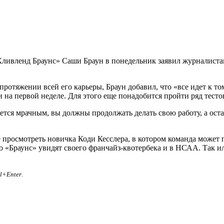
ивленд Браунс» Саши Браун в понедельник заявил журналистам
отяжении всей его карьеры, Браун добавил, что «все идет к том
и на первой неделе. Для этого еще понадобится пройти ряд тест
ется мрачным, вы должны продолжать делать свою работу, а остал
е просмотреть новичка Коди Кесслера, в котором команда может
то «Браунс» увидят своего франчайз-квотербека и в НСАА. Так и
rl+Enter
.