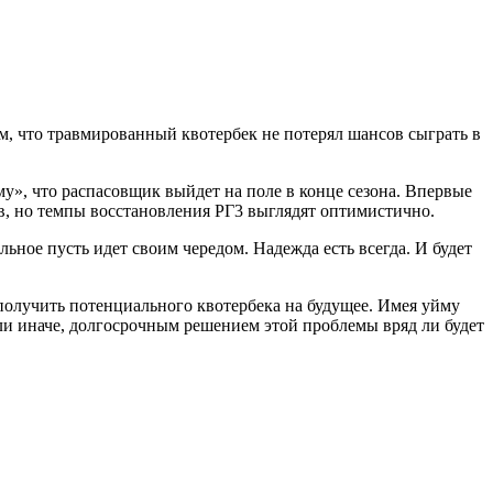
, что травмированный квотербек не потерял шансов сыграть в
у», что распасовщик выйдет на поле в конце сезона. Впервые
ов, но темпы восстановления РГ3 выглядят оптимистично.
ьное пусть идет своим чередом. Надежда есть всегда. И будет
 получить потенциального квотербека на будущее. Имея уйму
ли иначе, долгосрочным решением этой проблемы вряд ли будет