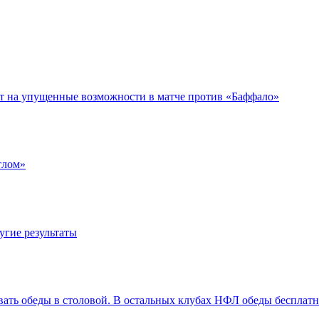
ет на упущенные возможности в матче против «Баффало»
тлом»
угие результаты
вать обеды в столовой. В остальных клубах НФЛ обеды бесплат