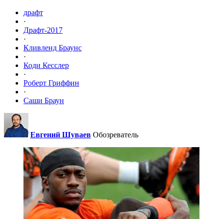
драфт
·
Драфт-2017
·
Кливленд Браунс
·
Коди Кесслер
·
Роберт Гриффин
·
Саши Браун
Евгений Шуваев
Обозреватель