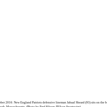
ber 2016: New England Patriots defensive lineman Jabaal Sheard (93) sits on the b
ugh, Massachusetts. (Photo by Fred Kfoury III/Icon Sportswire)