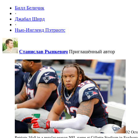
Билл Беличик
·
Джабал Ширд
·
Нью-Ингленд Пэтриотс
Станислав Рынкевич
Приглашённый автор
02 Octo
Patriots 16-0 in a regular season NFL game at Gillette Stadium in Foxboro