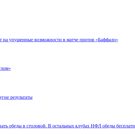
ет на упущенные возможности в матче против «Баффало»
тлом»
угие результаты
вать обеды в столовой. В остальных клубах НФЛ обеды бесплат