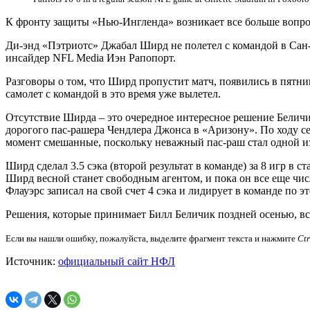
К фронту защиты «Нью-Ингленда» возникает все больше вопро
Ди-энд «Пэтриотс» Джабал Ширд не полетел с командой в Сан-
инсайдер NFL Media Иэн Рапопорт.
Разговоры о том, что Ширд пропустит матч, появились в пятни
самолет с командой в это время уже вылетел.
Отсутствие Ширда – это очередное интересное решение Белич
дорогого пас-рашера Чендлера Джонса в «Аризону». По ходу 
момент смешанные, поскольку неважный пас-раш стал одной и
Ширд сделал 3.5 сэка (второй результат в команде) за 8 игр в 
Ширд весной станет свободным агентом, и пока он все еще чис
Флауэрс записал на свой счет 4 сэка и лидирует в команде по э
Решения, которые принимает Билл Беличик поздней осенью, в
Если вы нашли ошибку, пожалуйста, выделите фрагмент текста и нажмите
Ct
Источник:
официальный сайт НФЛ