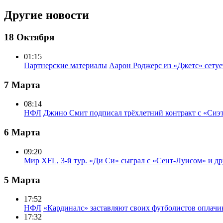
Другие новости
18 Октября
01:15
Партнерские материалы
Аарон Роджерс из «Джетс» сету
7 Марта
08:14
НФЛ
Джино Смит подписал трёхлетний контракт с «Сиэ
6 Марта
09:20
Мир
XFL, 3-й тур. «Ди Си» сыграл с «Сент-Луисом» и др
5 Марта
17:52
НФЛ
«Кардиналс» заставляют своих футболистов оплачи
17:32