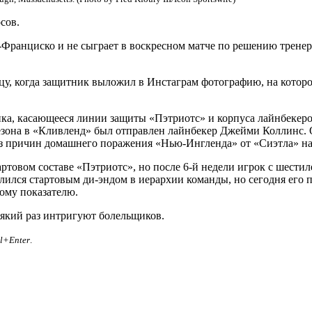
сов.
Франциско и не сыграет в воскресном матче по решению тренер
цу, когда защитник выложил в Инстаграм фотографию, на которо
ика, касающееся линии защиты «Пэтриотс» и корпуса лайнбекер
сезона в «Кливленд» был отправлен лайнбекер Джейми Коллинс.
з причин домашнего поражения «Нью-Ингленда» от «Сиэтла» на
стартовом составе «Пэтриотс», но после 6-й недели игрок с шести
лился стартовым ди-эндом в иерархии команды, но сегодня его п
тому показателю.
сякий раз интригуют болельщиков.
rl+Enter
.