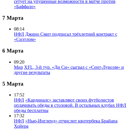
сетует на упущенные возможности в матче против
«Баффало»
7 Марта
08:14
НФЛ
Джино Смит подписал трёхлетний контракт с
«Сиэтлом»
6 Марта
09:20
Мир
XFL, 3-й тур. «Ди Си» сыграл с «Сент-Луисом» и
другие результаты
5 Марта
17:52
НФЛ
«Кардиналс» заставляют своих футболистов
оплачивать обеды в столовой. В остальных клубах НФЛ
обеды бесплатны
17:32
НФЛ
«Нью-Ингленд» отчислит квотербека Брайана
Хойера