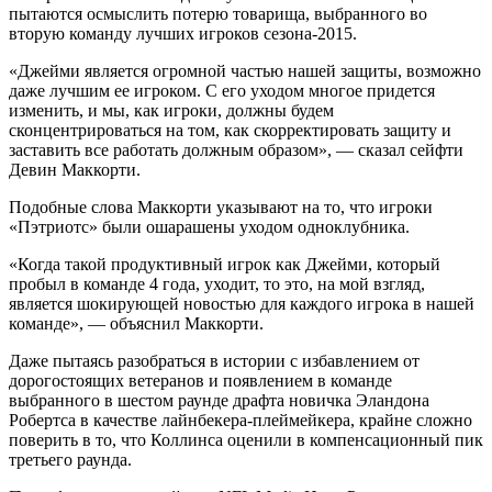
пытаются осмыслить потерю товарища, выбранного во
вторую команду лучших игроков сезона-2015.
«Джейми является огромной частью нашей защиты, возможно
даже лучшим ее игроком. С его уходом многое придется
изменить, и мы, как игроки, должны будем
сконцентрироваться на том, как скорректировать защиту и
заставить все работать должным образом», — сказал сейфти
Девин Маккорти.
Подобные слова Маккорти указывают на то, что игроки
«Пэтриотс» были ошарашены уходом одноклубника.
«Когда такой продуктивный игрок как Джейми, который
пробыл в команде 4 года, уходит, то это, на мой взгляд,
является шокирующей новостью для каждого игрока в нашей
команде», — объяснил Маккорти.
Даже пытаясь разобраться в истории с избавлением от
дорогостоящих ветеранов и появлением в команде
выбранного в шестом раунде драфта новичка Эландона
Робертса в качестве лайнбекера-плеймейкера, крайне сложно
поверить в то, что Коллинса оценили в компенсационный пик
третьего раунда.