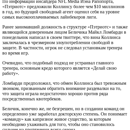
По информации инсайдера NFL Media Иэна Рапопорта,
«Пэтриотс» предложили Коллинсу более чем $10 миллионов
в год, но будущий свободный агент оценил себя на уровне
самых высокооплачиваемых лайнбекеров лиги.
Ранее занимавший должность в структуре «Пэтриотс» и также
являющийся доверенным лицом Беличика Майкл Ломбарди в
понедельник написал в своем твиттере, что вина Коллинса
заключалась в чрезмерном злоупотреблении свободой в
защите. В частности, игрок не следовал установкам тренера
во время игр.
Очевидно, что подобный подход не устраивал главного
тренера, основным кредо которого является «Делай свою
работу».
Ломбарди предположил, что обмен Коллинса был тревожным
звонком, призванным обратить внимание раздевалки на то,
что защита играла недостаточно хорошо против ряда
посредственных квотербеков.
Беличик, конечно же, не безгрешен, но в создании команд он
определенно уже заработал докторскую степень. Он понимает
«команду» как капризное живое существо, за которым
необходимо ухаживать для того, чтобы оно становилось
сильнее на протяжении всего сезона.