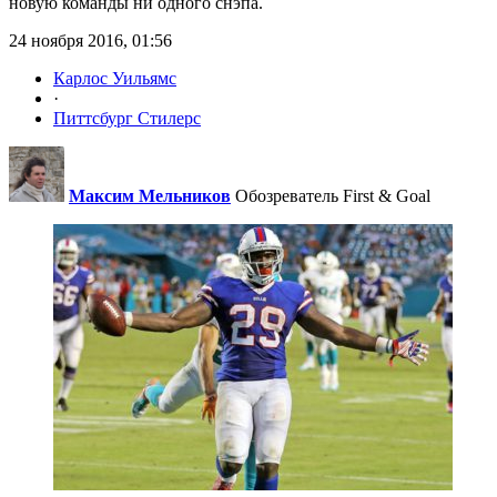
новую команды ни одного снэпа.
24 ноября 2016, 01:56
Карлос Уильямс
·
Питтсбург Стилерс
Максим Мельников
Обозреватель First & Goal