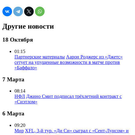
Другие новости
18 Октября
01:15
Партнерские материалы
Аарон Роджерс из «Джетс»
сетует на упущенные возможности в матче против
«Баффало»
7 Марта
08:14
НФЛ
Джино Смит подписал трёхлетний контракт с
«Сиэтлом»
6 Марта
09:20
Мир
XFL, 3-й тур. «Ди Си» сыграл с «Сент-Луисом» и