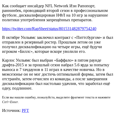
Как сообщает инсайдер NFL Network Иэн Рапопорт,
раннинбек, проводящий второй сезон в профессиональном
футболе, дисквалифицирован НФЛ на 10 игр за нарушение
политики употребления запрещённых препаратов.
https://twitter.com/RapSheet/status/801531482879754240
В октябре Уильямс заключил контракт с «Питтсбургом» и был
отправлен в резервный ростер. Прошлым летом он уже
получил дисквалификацию на четыре игры, ещё будучи
игроком «Биллс», которые вскоре уволили его.
Карлос Уильямс был выбран «Баффало» в пятом раунде
драфта-2015 и за прошлый сезон набрал 5.6 ярда за попытку
выноса и 7 тачдаунов в 11 играх в качестве новичка. Но в
межсезонье он не мог достичь оптимальной формы, затем был
отстранён, затем отчислен из команды, а после завершения
дисквалификации был настолько удачлив, что заработал ещё
одну, подлиннее.
Если вы нашли ошибку, пожалуйста, выделите фрагмент текста и нажмите
Ctrl+Enter
.
Источник:
PFT