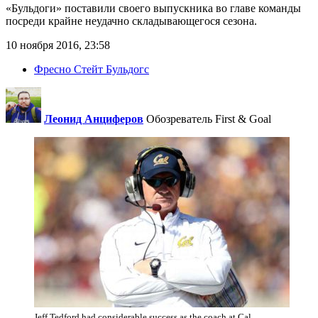
«Бульдоги» поставили своего выпускника во главе команды
посреди крайне неудачно складывающегося сезона.
10 ноября 2016, 23:58
Фресно Стейт Бульдогс
Леонид Анциферов
Обозреватель First & Goal
Jeff Tedford had considerable success as the coach at Cal,