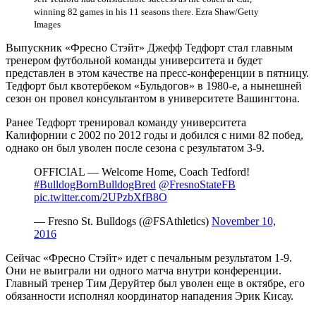
winning 82 games in his 11 seasons there. Ezra Shaw/Getty
Images
Выпускник «Фресно Стэйт» Джефф Тедфорт стал главным
тренером футбольной команды университета и будет
представлен в этом качестве на пресс-конференции в пятницу.
Тедфорт был квотербеком «Бульдогов» в 1980-е, а нынешней
сезон он провел консультантом в университете Вашингтона.
Ранее Тедфорт тренировал команду университета
Калифорнии с 2002 по 2012 годы и добился с ними 82 побед,
однако он был уволен после сезона с результатом 3-9.
OFFICIAL — Welcome Home, Coach Tedford!
#BulldogBornBulldogBred
@FresnoStateFB
pic.twitter.com/2UPzbXfB8O
— Fresno St. Bulldogs (@FSAthletics)
November 10,
2016
Сейчас «Фресно Стэйт» идет с печальным результатом 1-9.
Они не выиграли ни одного матча внутри конференции.
Главный тренер Тим Деруйтер был уволен еще в октябре, его
обязанности исполнял координатор нападения Эрик Кисау.