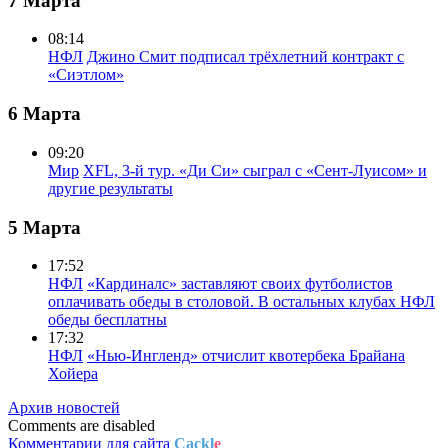
7 Марта
08:14
НФЛ
Джино Смит подписал трёхлетний контракт с
«Сиэтлом»
6 Марта
09:20
Мир
XFL, 3-й тур. «Ди Си» сыграл с «Сент-Луисом» и
другие результаты
5 Марта
17:52
НФЛ
«Кардиналс» заставляют своих футболистов
оплачивать обеды в столовой. В остальных клубах НФЛ
обеды бесплатны
17:32
НФЛ
«Нью-Ингленд» отчислит квотербека Брайана
Хойера
Архив новостей
Comments are disabled
Комментарии для сайта
Cackl
e