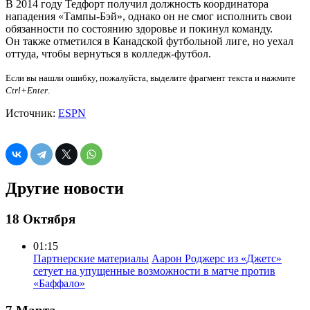
В 2014 году Тедфорт получил должность координатора
нападения «Тампы-Бэй», однако он не смог исполнить свои
обязанности по состоянию здоровье и покинул команду.
Он также отметился в Канадской футбольной лиге, но уехал
оттуда, чтобы вернуться в колледж-футбол.
Если вы нашли ошибку, пожалуйста, выделите фрагмент текста и нажмите
Ctrl+Enter
.
Источник:
ESPN
Другие новости
18 Октября
01:15
Партнерские материалы
Аарон Роджерс из «Джетс»
сетует на упущенные возможности в матче против
«Баффало»