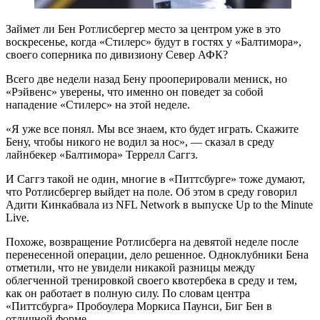
Займет ли Бен Ротлисбергер место за центром уже в это
воскресенье, когда «Стилерс» будут в гостях у «Балтимора»,
своего соперника по дивизиону Север АФК?
Всего две недели назад Бену прооперировали мениск, но
«Рэйвенс» уверены, что именно он поведет за собой
нападение «Стилерс» на этой неделе.
«Я уже все понял. Мы все знаем, кто будет играть. Скажите
Бену, чтобы никого не водил за нос», — сказал в среду
лайнбекер «Балтимора» Террелл Саггз.
И Саггз такой не один, многие в «Питтсбурге» тоже думают,
что Ротлисбергер выйдет на поле. Об этом в среду говорил
Адити Кинкабвала из NFL Network в выпуске Up to the Minute
Live.
Похоже, возвращение Ротлисберга на девятой неделе после
перенесенной операции, дело решенное. Одноклубники Бена
отметили, что не увидели никакой разницы между
облегченной тренировкой своего квотербека в среду и тем,
как он работает в полную силу. По словам центра
«Питтсбурга» Пробоулера Моркиса Паунси, Биг Бен в
отличной форме.