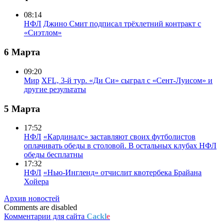
08:14
НФЛ
Джино Смит подписал трёхлетний контракт с
«Сиэтлом»
6 Марта
09:20
Мир
XFL, 3-й тур. «Ди Си» сыграл с «Сент-Луисом» и
другие результаты
5 Марта
17:52
НФЛ
«Кардиналс» заставляют своих футболистов
оплачивать обеды в столовой. В остальных клубах НФЛ
обеды бесплатны
17:32
НФЛ
«Нью-Ингленд» отчислит квотербека Брайана
Хойера
Архив новостей
Comments are disabled
Комментарии для сайта
Cackl
e