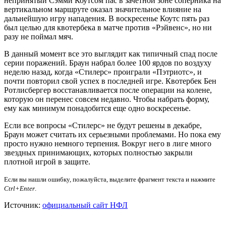
непринятый Сэмми Коутсом пас в зачетной зоне соперника на
вертикальном маршруте оказал значительное влияние на
дальнейшую игру нападения. В воскресенье Коутс пять раз
был целью для квотербека в матче против «Рэйвенс», но ни
разу не поймал мяч.
В данный момент все это выглядит как типичный спад после
серии поражений. Браун набрал более 100 ярдов по воздуху
неделю назад, когда «Стилерс» проиграли «Пэтриотс», и
почти повторил свой успех в последней игре. Квотербек Бен
Ротлисбергер восстанавливается после операции на колене,
которую он перенес совсем недавно. Чтобы набрать форму,
ему как минимум понадобится еще одно воскресенье.
Если все вопросы «Стилерс» не будут решены в декабре,
Браун может считать их серьезными проблемами. Но пока ему
просто нужно немного терпения. Вокруг него в лиге много
звездных принимающих, которых полностью закрыли
плотной игрой в защите.
Если вы нашли ошибку, пожалуйста, выделите фрагмент текста и нажмите
Ctrl+Enter
.
Источник:
официальный сайт НФЛ