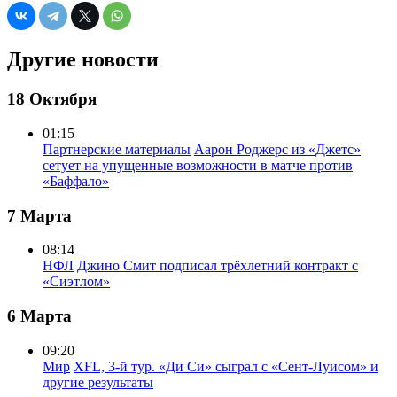
Другие новости
18 Октября
01:15
Партнерские материалы
Аарон Роджерс из «Джетс»
сетует на упущенные возможности в матче против
«Баффало»
7 Марта
08:14
НФЛ
Джино Смит подписал трёхлетний контракт с
«Сиэтлом»
6 Марта
09:20
Мир
XFL, 3-й тур. «Ди Си» сыграл с «Сент-Луисом» и
другие результаты