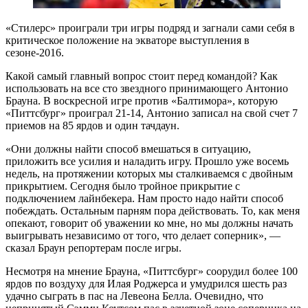
«Стилерс» проиграли три игры подряд и загнали сами себя в
критическое положение на экваторе выступления в
сезоне-2016.
Какой самый главный вопрос стоит перед командой? Как
использовать на все сто звездного принимающего Антонио
Брауна. В воскресной игре против «Балтимора», которую
«Питтсбург» проиграл 21-14, Антонио записал на свой счет 7
приемов на 85 ярдов и один тачдаун.
«Они должны найти способ вмешаться в ситуацию,
приложить все усилия и наладить игру. Прошло уже восемь
недель, на протяжении которых мы сталкиваемся с двойным
прикрытием. Сегодня было тройное прикрытие с
подключением лайнбекера. Нам просто надо найти способ
побеждать. Остальным парням пора действовать. То, как меня
опекают, говорит об уважении ко мне, но мы должны начать
выигрывать независимо от того, что делает соперник», —
сказал Браун репортерам после игры.
Несмотря на мнение Брауна, «Питтсбург» соорудил более 100
ярдов по воздуху для Илая Роджерса и умудрился шесть раз
удачно сыграть в пас на Левеона Белла. Очевидно, что