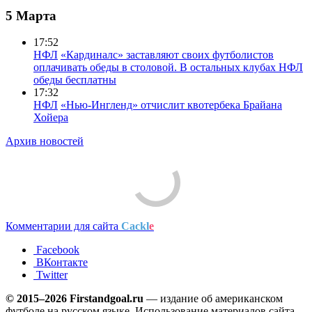
5 Марта
17:52
НФЛ
«Кардиналс» заставляют своих футболистов
оплачивать обеды в столовой. В остальных клубах НФЛ
обеды бесплатны
17:32
НФЛ
«Нью-Ингленд» отчислит квотербека Брайана
Хойера
Архив новостей
Комментарии для сайта
Cackl
e
Facebook
ВКонтакте
Twitter
© 2015–2026 Firstandgoal.ru
— издание об американском
футболе на русском языке. Использование материалов cайта