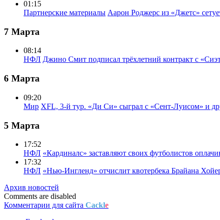
01:15
Партнерские материалы
Аарон Роджерс из «Джетс» сету
7 Марта
08:14
НФЛ
Джино Смит подписал трёхлетний контракт с «Сиэ
6 Марта
09:20
Мир
XFL, 3-й тур. «Ди Си» сыграл с «Сент-Луисом» и др
5 Марта
17:52
НФЛ
«Кардиналс» заставляют своих футболистов оплачи
17:32
НФЛ
«Нью-Ингленд» отчислит квотербека Брайана Хойе
Архив новостей
Comments are disabled
Комментарии для сайта
Cackl
e