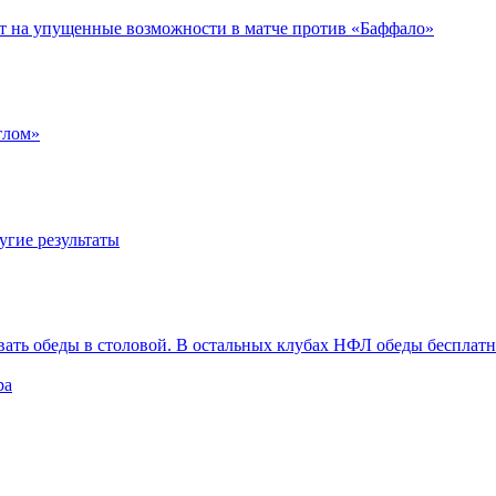
ет на упущенные возможности в матче против «Баффало»
тлом»
угие результаты
вать обеды в столовой. В остальных клубах НФЛ обеды бесплат
ра