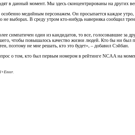
ходят в данный момент. Мы здесь сконцентрированы на других ве
 особенно медийным персонажем. Он просыпается каждое утро, и 
о не выборах. В среду утром кто-нибудь наверняка сообщил трен
олее симпатичен один из кандидатов, то все, голосовавшие за д
учшего, чтобы повышалось качество жизни людей. Кто бы ни был 
ен, поэтому не мне решать, кто это будет», – добавил Сэйбан.
вопрос о том, кто был первым номером в рейтинге NCAA на моме
rl+Enter
.