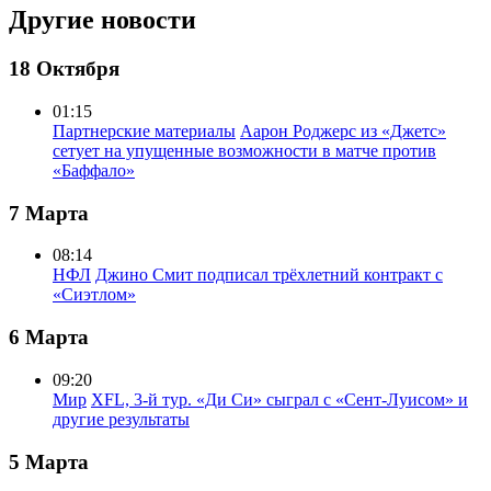
Другие новости
18 Октября
01:15
Партнерские материалы
Аарон Роджерс из «Джетс»
сетует на упущенные возможности в матче против
«Баффало»
7 Марта
08:14
НФЛ
Джино Смит подписал трёхлетний контракт с
«Сиэтлом»
6 Марта
09:20
Мир
XFL, 3-й тур. «Ди Си» сыграл с «Сент-Луисом» и
другие результаты
5 Марта