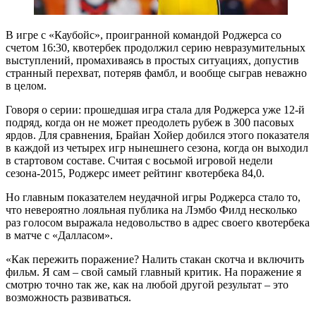
В игре с «Каубойс», проигранной командой Роджерса со
счетом 16:30, квотербек продолжил серию невразумительных
выступлений, промахиваясь в простых ситуациях, допустив
странный перехват, потеряв фамбл, и вообще сыграв неважно
в целом.
Говоря о серии: прошедшая игра стала для Роджерса уже 12-й
подряд, когда он не может преодолеть рубеж в 300 пасовых
ярдов. Для сравнения, Брайан Хойер добился этого показателя
в каждой из четырех игр нынешнего сезона, когда он выходил
в стартовом составе. Считая с восьмой игровой недели
сезона-2015, Роджерс имеет рейтинг квотербека 84,0.
Но главным показателем неудачной игры Роджерса стало то,
что невероятно лояльная публика на Лэмбо Филд несколько
раз голосом выражала недовольство в адрес своего квотербека
в матче с «Далласом».
«Как пережить поражение? Налить стакан скотча и включить
фильм. Я сам – свой самый главный критик. На поражение я
смотрю точно так же, как на любой другой результат – это
возможность развиваться.