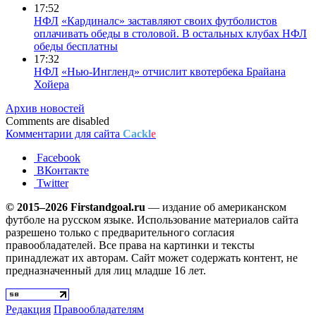
17:52
НФЛ
«Кардиналс» заставляют своих футболистов
оплачивать обеды в столовой. В остальных клубах НФЛ
обеды бесплатны
17:32
НФЛ
«Нью-Ингленд» отчислит квотербека Брайана
Хойера
Архив новостей
Comments are disabled
Комментарии для сайта
Cackl
e
Facebook
ВКонтакте
Twitter
© 2015–2026 Firstandgoal.ru
— издание об американском
футболе на русском языке. Использование материалов cайта
разрешено только с предварительного согласия
правообладателей. Все права на картинки и тексты
принадлежат их авторам. Сайт может содержать контент, не
предназначенный для лиц младше 16 лет.
Редакция
Правообладателям