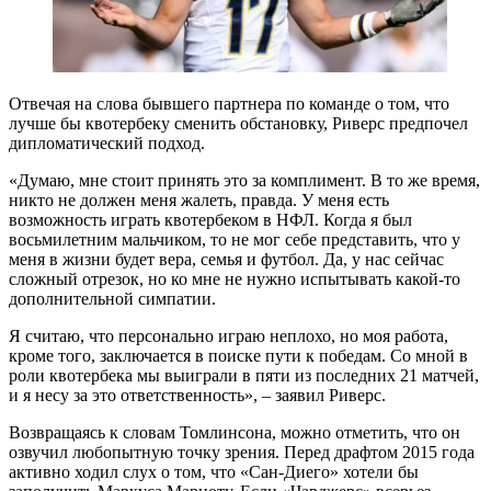
Отвечая на слова бывшего партнера по команде о том, что
лучше бы квотербеку сменить обстановку, Риверс предпочел
дипломатический подход.
«Думаю, мне стоит принять это за комплимент. В то же время,
никто не должен меня жалеть, правда. У меня есть
возможность играть квотербеком в НФЛ. Когда я был
восьмилетним мальчиком, то не мог себе представить, что у
меня в жизни будет вера, семья и футбол. Да, у нас сейчас
сложный отрезок, но ко мне не нужно испытывать какой-то
дополнительной симпатии.
Я считаю, что персонально играю неплохо, но моя работа,
кроме того, заключается в поиске пути к победам. Со мной в
роли квотербека мы выиграли в пяти из последних 21 матчей,
и я несу за это ответственность», – заявил Риверс.
Возвращаясь к словам Томлинсона, можно отметить, что он
озвучил любопытную точку зрения. Перед драфтом 2015 года
активно ходил слух о том, что «Сан-Диего» хотели бы