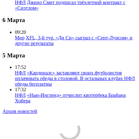
НФЛ
Джино Смит подписал трёхлетний контракт с
«Сиэтлом»
6 Марта
09:20
Мир
XFL, 3-й тур. «Ди Си» сыграл с «Сент-Луисом» и
другие результаты
5 Марта
17:52
НФЛ
«Кардиналс» заставляют своих футболистов
оплачивать обеды в столовой. В остальных клубах НФЛ
обеды бесплатны
17:32
НФЛ
«Нью-Ингленд» отчислит квотербека Брайана
Хойера
Архив новостей