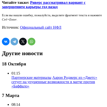
Читайте также:
Риверс рассматривал вариант с
завершением карьеры год назад
Если вы нашли ошибку, пожалуйста, выделите фрагмент текста и нажмите
Ctrl+Enter
.
Источник:
Официальный сайт НФЛ
Другие новости
18 Октября
01:15
Партнерские материалы
Аарон Роджерс из «Джетс»
сетует на упущенные возможности в матче против
«Баффало»
7 Марта
08:14