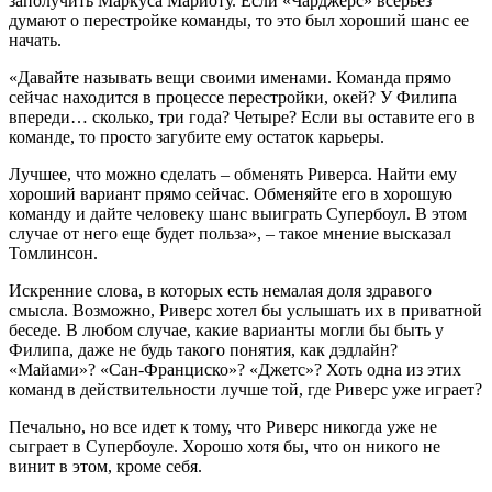
заполучить Маркуса Мариоту. Если «Чарджерс» всерьез
думают о перестройке команды, то это был хороший шанс ее
начать.
«Давайте называть вещи своими именами. Команда прямо
сейчас находится в процессе перестройки, окей? У Филипа
впереди… сколько, три года? Четыре? Если вы оставите его в
команде, то просто загубите ему остаток карьеры.
Лучшее, что можно сделать – обменять Риверса. Найти ему
хороший вариант прямо сейчас. Обменяйте его в хорошую
команду и дайте человеку шанс выиграть Супербоул. В этом
случае от него еще будет польза», – такое мнение высказал
Томлинсон.
Искренние слова, в которых есть немалая доля здравого
смысла. Возможно, Риверс хотел бы услышать их в приватной
беседе. В любом случае, какие варианты могли бы быть у
Филипа, даже не будь такого понятия, как дэдлайн?
«Майами»? «Сан-Франциско»? «Джетс»? Хоть одна из этих
команд в действительности лучше той, где Риверс уже играет?
Печально, но все идет к тому, что Риверс никогда уже не
сыграет в Супербоуле. Хорошо хотя бы, что он никого не
винит в этом, кроме себя.