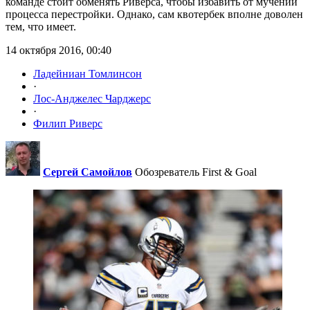
команде стоит обменять Риверса, чтобы избавить от мучений
процесса перестройки. Однако, сам квотербек вполне доволен
тем, что имеет.
14 октября 2016, 00:40
Ладейниан Томлинсон
·
Лос-Анджелес Чарджерс
·
Филип Риверс
Сергей Самойлов
Обозреватель First & Goal