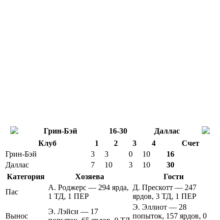
Грин-Бэй
16-30
Даллас
Клуб
1
2
3
4
Счет
Грин-Бэй
3
3
0
10
16
Даллас
7
10
3
10
30
Категория
Хозяева
Гости
А. Роджерс — 294 ярда,
Д. Прескотт — 247
Пас
1 ТД, 1 ПЕР
ярдов, 3 ТД, 1 ПЕР
Э. Эллиот — 28
Э. Лэйси — 17
Вынос
попыток, 157 ярдов, 0