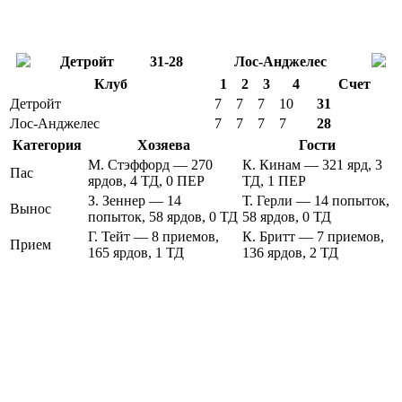
Детройт
31-28
Лос-Анджелес
Клуб
1
2
3
4
Счет
Детройт
7
7
7
10
31
Лос-Анджелес
7
7
7
7
28
Категория
Хозяева
Гости
М. Стэффорд — 270
К. Кинам — 321 ярд, 3
Пас
ярдов, 4 ТД, 0 ПЕР
ТД, 1 ПЕР
З. Зеннер — 14
Т. Герли — 14 попыток,
Вынос
попыток, 58 ярдов, 0 ТД
58 ярдов, 0 ТД
Г. Тейт — 8 приемов,
К. Бритт — 7 приемов,
Прием
165 ярдов, 1 ТД
136 ярдов, 2 ТД