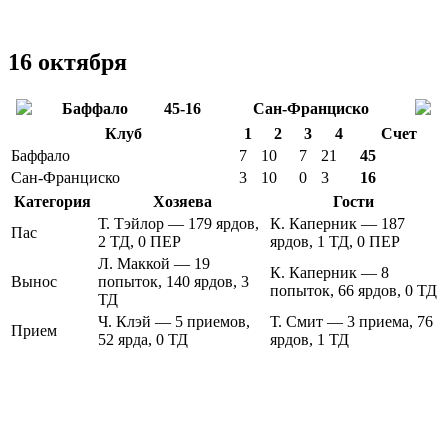
16 октября
Баффало
45-16
Сан-Франциско
Клуб
1
2
3
4
Счет
Баффало
7
10
7
21
45
Сан-Франциско
3
10
0
3
16
Категория
Хозяева
Гости
Т. Тэйлор — 179 ярдов,
К. Каперник — 187
Пас
2 ТД, 0 ПЕР
ярдов, 1 ТД, 0 ПЕР
Л. Маккой — 19
К. Каперник — 8
Вынос
попыток, 140 ярдов, 3
попыток, 66 ярдов, 0 ТД
ТД
Ч. Клэй — 5 приемов,
Т. Смит — 3 приема, 76
Прием
52 ярда, 0 ТД
ярдов, 1 ТД