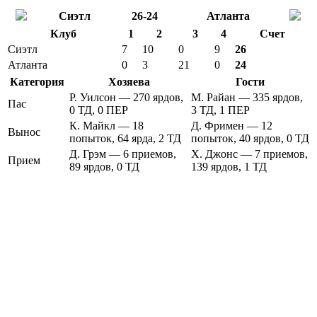
Сиэтл
26-24
Атланта
Клуб
1
2
3
4
Счет
Сиэтл
7
10
0
9
26
Атланта
0
3
21
0
24
Категория
Хозяева
Гости
Р. Уилсон — 270 ярдов,
М. Райан — 335 ярдов,
Пас
0 ТД, 0 ПЕР
3 ТД, 1 ПЕР
К. Майкл — 18
Д. Фримен — 12
Вынос
попыток, 64 ярда, 2 ТД
попыток, 40 ярдов, 0 ТД
Д. Грэм — 6 приемов,
Х. Джонс — 7 приемов,
Прием
89 ярдов, 0 ТД
139 ярдов, 1 ТД