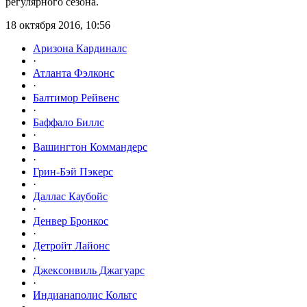
регулярного сезона.
18 октября 2016, 10:56
Аризона Кардиналс
·
Атланта Фэлконс
·
Балтимор Рейвенс
·
Баффало Биллс
·
Вашингтон Коммандерс
·
Грин-Бэй Пэкерс
·
Даллас Каубойс
·
Денвер Бронкос
·
Детройт Лайонс
·
Джексонвиль Джагуарс
·
Индианаполис Кольтс