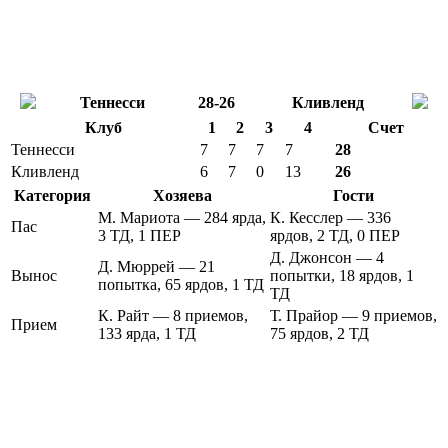
Теннесси
28-26
Кливленд
Клуб
1
2
3
4
Счет
Теннесси
7
7
7
7
28
Кливленд
6
7
0
13
26
Категория
Хозяева
Гости
М. Мариота — 284 ярда,
К. Кесслер — 336
Пас
3 ТД, 1 ПЕР
ярдов, 2 ТД, 0 ПЕР
Д. Джонсон — 4
Д. Мюррей — 21
Вынос
попытки, 18 ярдов, 1
попытка, 65 ярдов, 1 ТД
ТД
К. Райт — 8 приемов,
Т. Прайор — 9 приемов,
Прием
133 ярда, 1 ТД
75 ярдов, 2 ТД