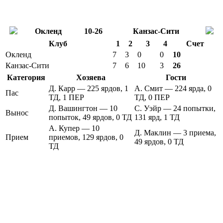
Окленд
10-26
Канзас-Сити
Клуб
1
2
3
4
Счет
Окленд
7
3
0
0
10
Канзас-Сити
7
6
10
3
26
Категория
Хозяева
Гости
Д. Карр — 225 ярдов, 1
А. Смит — 224 ярда, 0
Пас
ТД, 1 ПЕР
ТД, 0 ПЕР
Д. Вашингтон — 10
С. Уэйр — 24 попытки,
Вынос
попыток, 49 ярдов, 0 ТД
131 ярд, 1 ТД
А. Купер — 10
Д. Маклин — 3 приема,
Прием
приемов, 129 ярдов, 0
49 ярдов, 0 ТД
ТД