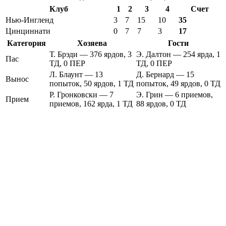
Клуб
1
2
3
4
Счет
Нью-Ингленд
3
7
15
10
35
Цинциннати
0
7
7
3
17
Категория
Хозяева
Гости
Т. Брэди — 376 ярдов, 3
Э. Далтон — 254 ярда, 1
Пас
ТД, 0 ПЕР
ТД, 0 ПЕР
Л. Блаунт — 13
Д. Бернард — 15
Вынос
попыток, 50 ярдов, 1 ТД
попыток, 49 ярдов, 0 ТД
Р. Гронковски — 7
Э. Грин — 6 приемов,
Прием
приемов, 162 ярда, 1 ТД
88 ярдов, 0 ТД