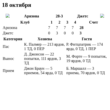
18 октября
Аризона
28-3
Джетс
Клуб
1
2
3
4
Счет
Аризона
7
7
7
7
28
Джетс
0
3
0
0
3
Категория
Хозяева
Гости
К. Палмер — 213 ярдов,
Р. Фитцпатрик — 174
Пас
1 ТД, 0 ПЕР
ярда, 0 ТД, 1 ПЕР
Д. Джонсон — 22
М. Форте — 9 попыток,
Вынос
попытки, 111 ярдов, 3
19 ярдов, 0 ТД
ТД
Джон Браун — 5
Б. Маршалл — 3
Прием
приемов, 54 ярда, 0 ТД
приема, 70 ярдов, 0 ТД