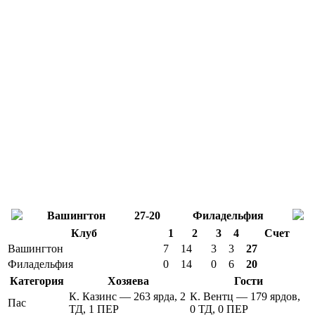
Вашингтон
27-20
Филадельфия
Клуб
1
2
3
4
Счет
Вашингтон
7
14
3
3
27
Филадельфия
0
14
0
6
20
Категория
Хозяева
Гости
К. Казинс — 263 ярда, 2
К. Вентц — 179 ярдов,
Пас
ТД, 1 ПЕР
0 ТД, 0 ПЕР