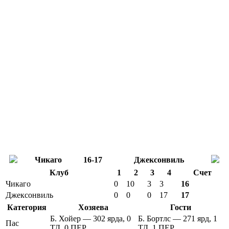
Чикаго
16-17
Джексонвиль
Клуб
1
2
3
4
Счет
Чикаго
0
10
3
3
16
Джексонвиль
0
0
0
17
17
Категория
Хозяева
Гости
Б. Хойер — 302 ярда, 0
Б. Бортлс — 271 ярд, 1
Пас
ТД, 0 ПЕР
ТД, 1 ПЕР