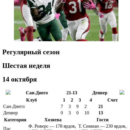
Регулярный сезон
Шестая неделя
14 октября
Сан-Диего
21-13
Денвер
Клуб
1
2
3
4
Счет
Сан-Диего
7
3
9
2
21
Денвер
0
3
0
10
13
Категория
Хозяева
Гости
Ф. Риверс — 178 ярдов,
Т. Симиан — 230 ярдов,
Пас