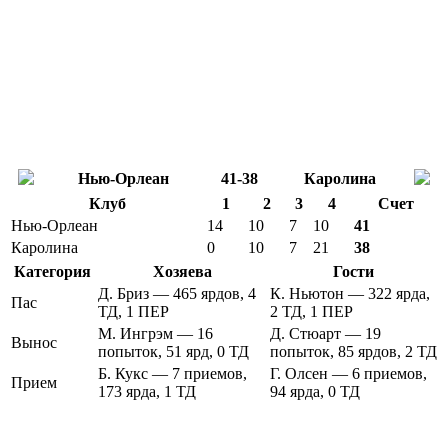
Нью-Орлеан
41-38
Каролина
Клуб
1
2
3
4
Счет
Нью-Орлеан
14
10
7
10
41
Каролина
0
10
7
21
38
Категория
Хозяева
Гости
Д. Бриз — 465 ярдов, 4
К. Ньютон — 322 ярда,
Пас
ТД, 1 ПЕР
2 ТД, 1 ПЕР
М. Ингрэм — 16
Д. Стюарт — 19
Вынос
попыток, 51 ярд, 0 ТД
попыток, 85 ярдов, 2 ТД
Б. Кукс — 7 приемов,
Г. Олсен — 6 приемов,
Прием
173 ярда, 1 ТД
94 ярда, 0 ТД