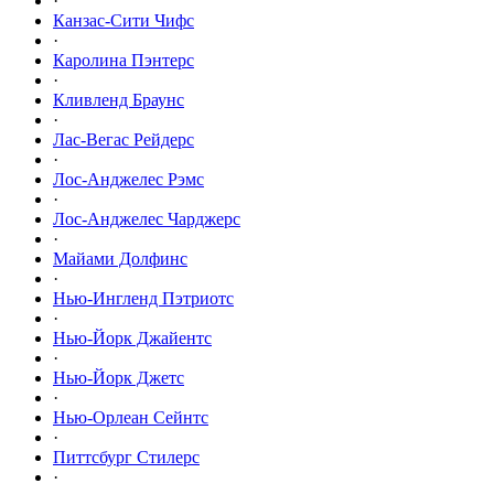
·
Канзас-Сити Чифс
·
Каролина Пэнтерс
·
Кливленд Браунс
·
Лас-Вегас Рейдерс
·
Лос-Анджелес Рэмс
·
Лос-Анджелес Чарджерс
·
Майами Долфинс
·
Нью-Ингленд Пэтриотс
·
Нью-Йорк Джайентс
·
Нью-Йорк Джетс
·
Нью-Орлеан Сейнтс
·
Питтсбург Стилерс
·