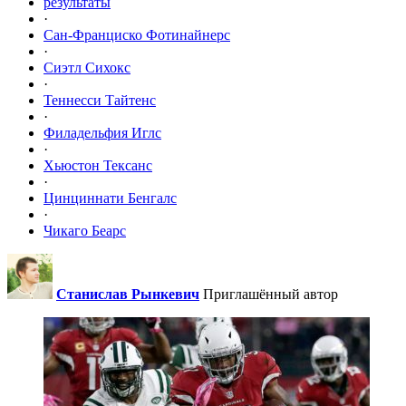
результаты
·
Сан-Франциско Фотинайнерс
·
Сиэтл Сихокс
·
Теннесси Тайтенс
·
Филадельфия Иглс
·
Хьюстон Тексанс
·
Цинциннати Бенгалс
·
Чикаго Беарс
Станислав Рынкевич
Приглашённый автор