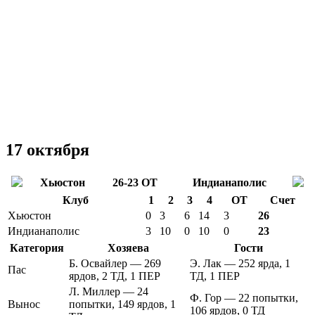
17 октября
Хьюстон
26-23 ОТ
Индианаполис
Клуб
1
2
3
4
ОТ
Счет
Хьюстон
0
3
6
14
3
26
Индианаполис
3
10
0
10
0
23
Категория
Хозяева
Гости
Б. Освайлер — 269
Э. Лак — 252 ярда, 1
Пас
ярдов, 2 ТД, 1 ПЕР
ТД, 1 ПЕР
Л. Миллер — 24
Ф. Гор — 22 попытки,
Вынос
попытки, 149 ярдов, 1
106 ярдов, 0 ТД