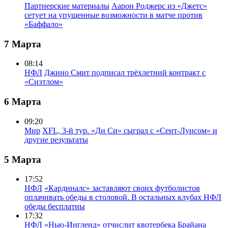
Партнерские материалы
Аарон Роджерс из «Джетс»
сетует на упущенные возможности в матче против
«Баффало»
7 Марта
08:14
НФЛ
Джино Смит подписал трёхлетний контракт с
«Сиэтлом»
6 Марта
09:20
Мир
XFL, 3-й тур. «Ди Си» сыграл с «Сент-Луисом» и
другие результаты
5 Марта
17:52
НФЛ
«Кардиналс» заставляют своих футболистов
оплачивать обеды в столовой. В остальных клубах НФЛ
обеды бесплатны
17:32
НФЛ
«Нью-Ингленд» отчислит квотербека Брайана