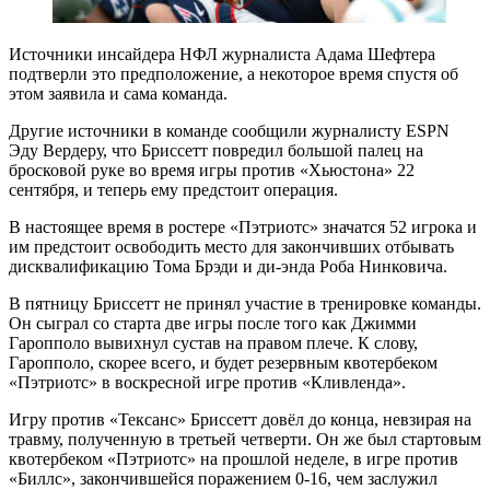
Источники инсайдера НФЛ журналиста Адама Шефтера
подтверли это предположение, а некоторое время спустя об
этом заявила и сама команда.
Другие источники в команде сообщили журналисту ESPN
Эду Вердеру, что Бриссетт повредил большой палец на
бросковой руке во время игры против «Хьюстона» 22
сентября, и теперь ему предстоит операция.
В настоящее время в ростере «Пэтриотс» значатся 52 игрока и
им предстоит освободить место для закончивших отбывать
дисквалификацию Тома Брэди и ди-энда Роба Нинковича.
В пятницу Бриссетт не принял участие в тренировке команды.
Он сыграл со старта две игры после того как Джимми
Гаропполо вывихнул сустав на правом плече. К слову,
Гаропполо, скорее всего, и будет резервным квотербеком
«Пэтриотс» в воскресной игре против «Кливленда».
Игру против «Тексанс» Бриссетт довёл до конца, невзирая на
травму, полученную в третьей четверти. Он же был стартовым
квотербеком «Пэтриотс» на прошлой неделе, в игре против
«Биллс», закончившейся поражением 0-16, чем заслужил