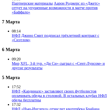
Партнерские материалы
Аарон Роджерс из «Джетс»
сетует на упущенные возможности в матче против
«Баффало»
7 Марта
08:14
НФЛ
Джино Смит подписал трёхлетний контракт с
«Сиэтлом»
6 Марта
09:20
Мир
XFL, 3-й тур. «Ди Си» сыграл с «Сент-Луисом» и
другие результаты
5 Марта
17:52
НФЛ
«Кардиналс» заставляют своих футболистов
оплачивать обеды в столовой. В остальных клубах НФЛ
обеды бесплатны
17:32
НФЛ
«Нью-Ингленд» отчислит квотербека Брайана