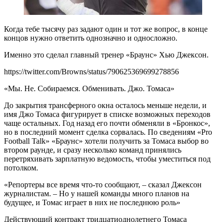
Когда тебе тысячу раз задают один и тот же вопрос, в конце
концов нужно ответить однозначно и односложно.
Именно это сделал главный тренер «Браунс» Хью Джексон.
https://twitter.com/Browns/status/790625369699278856
«Мы. Не. Собираемся. Обменивать. Джо. Томаса»
До закрытия трансферного окна осталось меньше недели, и
имя Джо Томаса фигурирует в списке возможных переходов
чаще остальных. Год назад его почти обменяли в «Бронкос»,
но в последний момент сделка сорвалась. По сведениям «Pro
Football Talk» «Браунс» хотели получить за Томаса выбор во
втором раунде, и сразу несколько команд принялись
перетряхивать зарплатную ведомость, чтобы уместиться под
потолком.
«Репортеры все время что-то сообщают, – сказал Джексон
журналистам. – Но у нашей команды много планов на
будущее, и Томас играет в них не последнюю роль»
Действующий контракт тридцатиоднолетнего Томаса