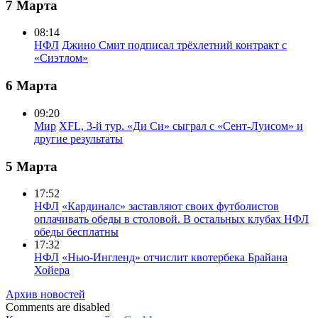
7 Марта
08:14
НФЛ
Джино Смит подписал трёхлетний контракт с
«Сиэтлом»
6 Марта
09:20
Мир
XFL, 3-й тур. «Ди Си» сыграл с «Сент-Луисом» и
другие результаты
5 Марта
17:52
НФЛ
«Кардиналс» заставляют своих футболистов
оплачивать обеды в столовой. В остальных клубах НФЛ
обеды бесплатны
17:32
НФЛ
«Нью-Ингленд» отчислит квотербека Брайана
Хойера
Архив новостей
Comments are disabled