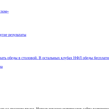
тлом»
угие результаты
вать обеды в столовой. В остальных клубах НФЛ обеды бесплат
ра
е на русском языке. Использование материалов cайта разрешено