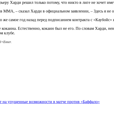
рьеру Харди решил только потому, что никто в лиге не хочет имет
в ММА, – сказал Харди в официальном заявлении, – Здесь я не 
о же самое год назад перед подписанием контракта с «Каубойс» 
е кокаина. Естественно, кокаин был не его. По словам Харди, н
ом клубе.
rl+Enter
.
ет на упущенные возможности в матче против «Баффало»