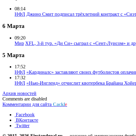
08:14
НФЛ
Джино Смит подписал трёхлетний контракт с «Сиэ
6 Марта
09:20
Мир
XFL, 3-й тур. «Ди Си» сыграл с «Сент-Луисом» и др
5 Марта
17:52
НФЛ
«Кардиналс» заставляют своих футболистов оплачи
17:32
НФЛ
«Нью-Ингленд» отчислит квотербека Брайана Хойе
Архив новостей
Comments are disabled
Комментарии для сайта
Cackl
e
Facebook
ВКонтакте
Twitter
© 2015–2026 Firstandgoal.ru
— издание об американском футбол