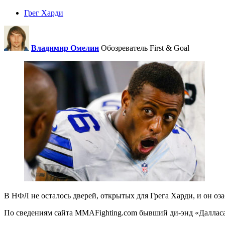
Грег Харди
Владимир Омелин
Обозреватель First & Goal
В НФЛ не осталось дверей, открытых для Грега Харди, и он оза
По сведениям сайта MMAFighting.com бывший ди-энд «Далласа