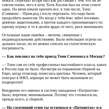
бежать. Перехват Игоря был как раз связан с тем, что он не
совсем понял, чего я хочу. Хотя Хохлов был на этом слэнте
один. На меня начали кричать все, в том числе, Тони
(Симмонс – Прим.ред.) после перехвата, что надо было
продолбить выносом. Но когда у тебя бокс забит восемью-
девятью защитниками, а против каждого принимающего по
одному игроку и то в десяти ярдах от него, риск минимален.
Остальные наши ошибки – мелочи, связанные с
индивидуальными действиями. Были небольшие огрехи на
дальних пасах, но их можно списать на статистическую
погрешность.
— Как повлиял на тебя приезд Тони Симмонса в Москву?
— Тони сам по себе профессионал высочайшего класса, каких
в России еще не было. Несмотря на поражения сборной на
Евро, когда отовсюду понеслась критика. Человек, который
поиграл в НФЛ, априори не может быть мальчиком из
подворотни!
Внедрение его именно в систему нападения «Патриотов»
было, впрочем, минимальным. Потому что готовился он,
прежде всего, к сборной.
— На следующий сезон ты остаешься в «Патриотах» и в