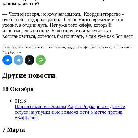
каком качестве?
— Честно говоря, не хочу загадывать. Координаторство –
очень неблагодарная работа. Очень много времени и сил
уходит, а отдачи чуть. Нет уже того кайфа, который
испытываешь на поле. Если получится залечиться и
восстановиться, хотелось бы поиграть, а там уже как Бог даст.
Если вы нашли ошибку, пожалуйста, выделите фрагмент текста и нажмите
Ctrl+Enter
.
Другие новости
18 Октября
01:15
Партнерские материалы
Аарон Роджерс из «Джетс»
сетует на упущенные возможности в матче против
«Баффало»
7 Марта