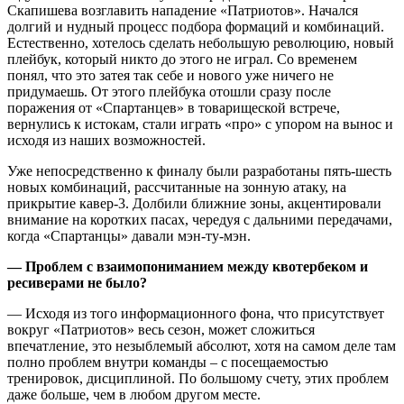
Скапишева возглавить нападение «Патриотов». Начался
долгий и нудный процесс подбора формаций и комбинаций.
Естественно, хотелось сделать небольшую революцию, новый
плейбук, который никто до этого не играл. Со временем
понял, что это затея так себе и нового уже ничего не
придумаешь. От этого плейбука отошли сразу после
поражения от «Спартанцев» в товарищеской встрече,
вернулись к истокам, стали играть «про» с упором на вынос и
исходя из наших возможностей.
Уже непосредственно к финалу были разработаны пять-шесть
новых комбинаций, рассчитанные на зонную атаку, на
прикрытие кавер-3. Долбили ближние зоны, акцентировали
внимание на коротких пасах, чередуя с дальними передачами,
когда «Спартанцы» давали мэн-ту-мэн.
— Проблем с взаимопониманием между квотербеком и
ресиверами не было?
— Исходя из того информационного фона, что присутствует
вокруг «Патриотов» весь сезон, может сложиться
впечатление, это незыблемый абсолют, хотя на самом деле там
полно проблем внутри команды – с посещаемостью
тренировок, дисциплиной. По большому счету, этих проблем
даже больше, чем в любом другом месте.