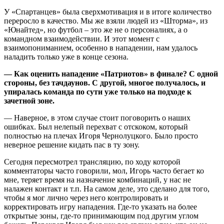
У «Спартанцев» была сверхмотивация и в итоге количество
переросло в качество. Мы же взяли людей из «Шторма», из
«Юнайтед», но футбол – это же не о персоналиях, а о
командном взаимодействии. И этот момент с
взаимопониманием, особенно в нападении, нам удалось
наладить только уже в конце сезона.
— Как оценить нападение «Патриотов» в финале? С одной
стороны, без тачдаунов. С другой, многое получалось, и
упиралась команда по сути уже только на подходе к
зачетной зоне.
— Наверное, в этом случае стоит поговорить о наших
ошибках. Был нелепый перехват с отскоком, который
полностью на плечах Игоря Чернолуцкого. Было просто
неверное решение кидать пас в ту зону.
Сегодня пересмотрел трансляцию, по ходу которой
комментаторы часто говорили, мол, Игорь часто бегает ко
мне, теряет время на назначение комбинаций, у нас не
налажен контакт и т.п. На самом деле, это сделано для того,
чтобы я мог лично через него контролировать и
корректировать игру нападения. Где-то указать на более
открытые зоны, где-то принимающим под другим углом