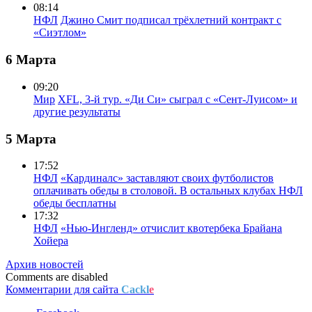
08:14
НФЛ
Джино Смит подписал трёхлетний контракт с
«Сиэтлом»
6 Марта
09:20
Мир
XFL, 3-й тур. «Ди Си» сыграл с «Сент-Луисом» и
другие результаты
5 Марта
17:52
НФЛ
«Кардиналс» заставляют своих футболистов
оплачивать обеды в столовой. В остальных клубах НФЛ
обеды бесплатны
17:32
НФЛ
«Нью-Ингленд» отчислит квотербека Брайана
Хойера
Архив новостей
Comments are disabled
Комментарии для сайта
Cackl
e