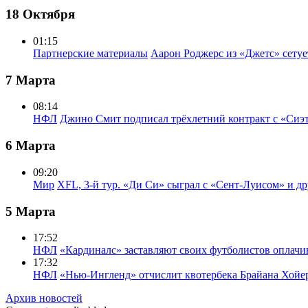
18 Октября
01:15
Партнерские материалы
Аарон Роджерс из «Джетс» сету
7 Марта
08:14
НФЛ
Джино Смит подписал трёхлетний контракт с «Сиэ
6 Марта
09:20
Мир
XFL, 3-й тур. «Ди Си» сыграл с «Сент-Луисом» и др
5 Марта
17:52
НФЛ
«Кардиналс» заставляют своих футболистов оплачи
17:32
НФЛ
«Нью-Ингленд» отчислит квотербека Брайана Хойе
Архив новостей