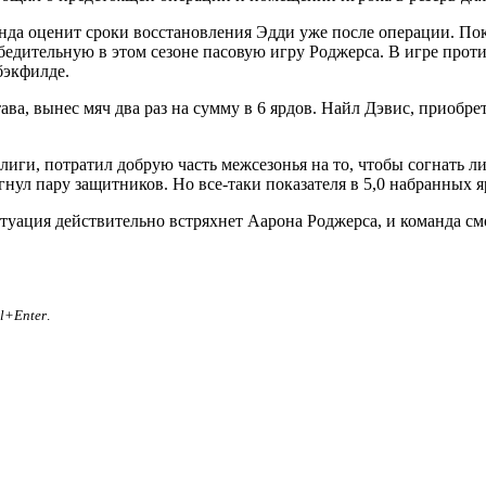
манда оценит сроки восстановления Эдди уже после операции. По
убедительную в этом сезоне пасовую игру Роджерса. В игре про
бэкфилде.
, вынес мяч два раз на сумму в 6 ярдов. Найл Дэвис, приобрет
лиги, потратил добрую часть межсезонья на то, чтобы согнать 
нул пару защитников. Но все-таки показателя в 5,0 набранных я
ация действительно встряхнет Аарона Роджерса, и команда смож
rl+Enter
.