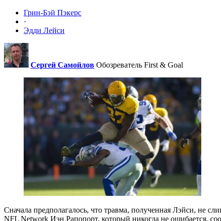
Грин-Бэй Пэкерс
·
Эдди Лейси
Сергей Самойлов
Обозреватель First & Goal
Сначала предполагалось, что травма, полученная Лэйси, не сл
NFL Network Иэн Рапопорт, который никогда не ошибается, со