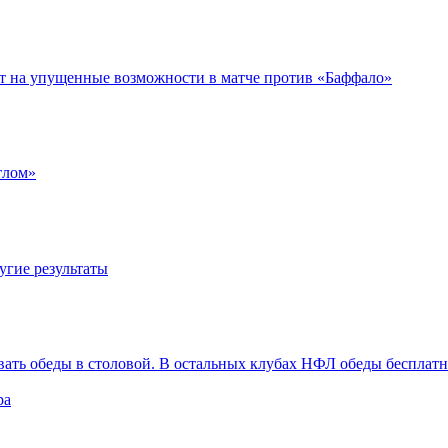
ет на упущенные возможности в матче против «Баффало»
тлом»
угие результаты
вать обеды в столовой. В остальных клубах НФЛ обеды бесплат
ра