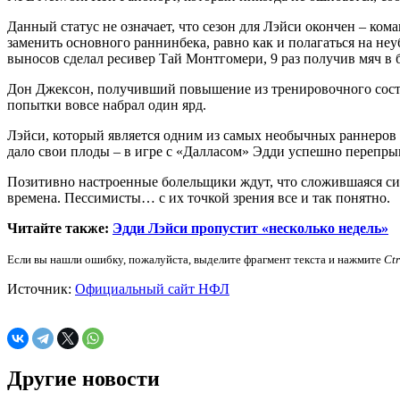
Данный статус не означает, что сезон для Лэйси окончен – ко
заменить основного раннинбека, равно как и полагаться на не
выносов сделал ресивер Тай Монтгомери, 9 раз получив мяч в 
Дон Джексон, получивший повышение из тренировочного состава
попытки вовсе набрал один ярд.
Лэйси, который является одним из самых необычных раннеров 
дало свои плоды – в игре с «Далласом» Эдди успешно перепрыг
Позитивно настроенные болельщики ждут, что сложившаяся ситу
времена. Пессимисты… с их точкой зрения все и так понятно.
Читайте также:
Эдди Лэйси пропустит «несколько недель»
Если вы нашли ошибку, пожалуйста, выделите фрагмент текста и нажмите
Ct
Источник:
Официальный сайт НФЛ
Другие новости