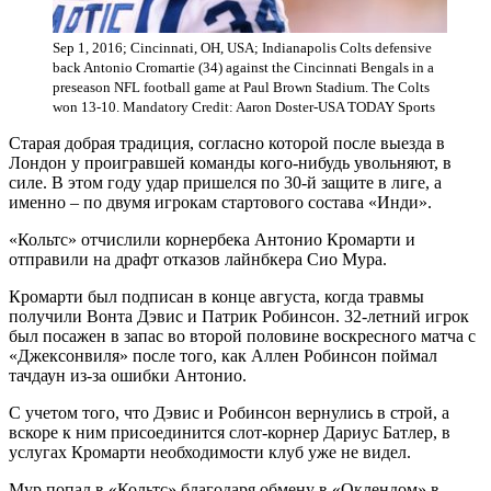
Sep 1, 2016; Cincinnati, OH, USA; Indianapolis Colts defensive
back Antonio Cromartie (34) against the Cincinnati Bengals in a
preseason NFL football game at Paul Brown Stadium. The Colts
won 13-10. Mandatory Credit: Aaron Doster-USA TODAY Sports
Старая добрая традиция, согласно которой после выезда в
Лондон у проигравшей команды кого-нибудь увольняют, в
силе. В этом году удар пришелся по 30-й защите в лиге, а
именно – по двумя игрокам стартового состава «Инди».
«Кольтс» отчислили корнербека Антонио Кромарти и
отправили на драфт отказов лайнбкера Сио Мура.
Кромарти был подписан в конце августа, когда травмы
получили Вонта Дэвис и Патрик Робинсон. 32-летний игрок
был посажен в запас во второй половине воскресного матча с
«Джексонвиля» после того, как Аллен Робинсон поймал
тачдаун из-за ошибки Антонио.
С учетом того, что Дэвис и Робинсон вернулись в строй, а
вскоре к ним присоединится слот-корнер Дариус Батлер, в
услугах Кромарти необходимости клуб уже не видел.
Мур попал в «Кольтс» благодаря обмену в «Оклендом» в