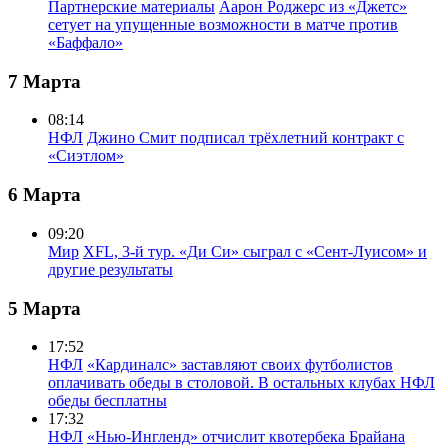
Партнерские материалы
Аарон Роджерс из «Джетс»
сетует на упущенные возможности в матче против
«Баффало»
7 Марта
08:14
НФЛ
Джино Смит подписал трёхлетний контракт с
«Сиэтлом»
6 Марта
09:20
Мир
XFL, 3-й тур. «Ди Си» сыграл с «Сент-Луисом» и
другие результаты
5 Марта
17:52
НФЛ
«Кардиналс» заставляют своих футболистов
оплачивать обеды в столовой. В остальных клубах НФЛ
обеды бесплатны
17:32
НФЛ
«Нью-Ингленд» отчислит квотербека Брайана