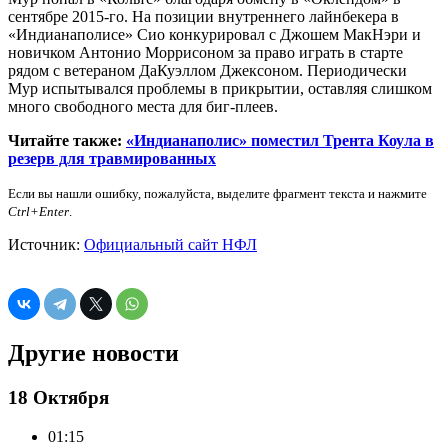
сентябре 2015-го. На позиции внутреннего лайнбекера в
«Индианаполисе» Сио конкурировал с Джошем МакНэри и
новичком Антонио Моррисоном за право играть в старте
рядом с ветераном ДаКуэллом Джексоном. Периодически
Мур испытывался проблемы в прикрытии, оставляя слишком
много свободного места для биг-плеев.
Читайте также:
«Индианаполис» поместил Трента Коула в
резерв для травмированных
Если вы нашли ошибку, пожалуйста, выделите фрагмент текста и нажмите
Ctrl+Enter
.
Источник:
Официальный сайт НФЛ
Другие новости
18 Октября
01:15