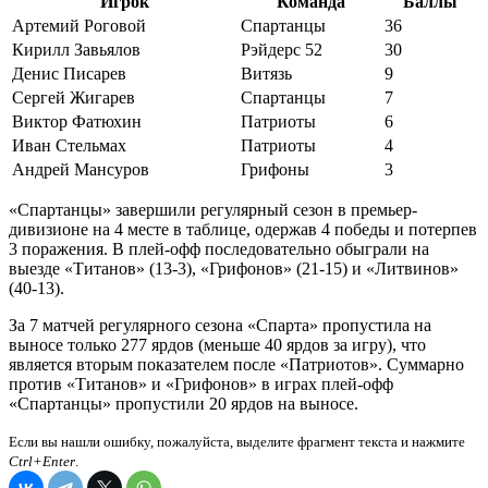
Игрок
Команда
Баллы
Артемий Роговой
Спартанцы
36
Кирилл Завьялов
Рэйдерс 52
30
Денис Писарев
Витязь
9
Сергей Жигарев
Спартанцы
7
Виктор Фатюхин
Патриоты
6
Иван Стельмах
Патриоты
4
Андрей Мансуров
Грифоны
3
«Спартанцы» завершили регулярный сезон в премьер-
дивизионе на 4 месте в таблице, одержав 4 победы и потерпев
3 поражения. В плей-офф последовательно обыграли на
выезде «Титанов» (13-3), «Грифонов» (21-15) и «Литвинов»
(40-13).
За 7 матчей регулярного сезона «Спарта» пропустила на
выносе только 277 ярдов (меньше 40 ярдов за игру), что
является вторым показателем после «Патриотов». Суммарно
против «Титанов» и «Грифонов» в играх плей-офф
«Спартанцы» пропустили 20 ярдов на выносе.
Если вы нашли ошибку, пожалуйста, выделите фрагмент текста и нажмите
Ctrl+Enter
.