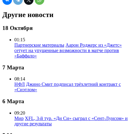
Другие новости
18 Октября
01:15
Партнерские материалы
Аарон Роджерс из «Джетс»
сетует на упущенные возможности в матче против
«Баффало»
7 Марта
08:14
НФЛ
Джино Смит подписал трёхлетний контракт с
«Сиэтлом»
6 Марта
09:20
Мир
XFL, 3-й тур. «Ди Си» сыграл с «Сент-Луисом» и
другие результаты